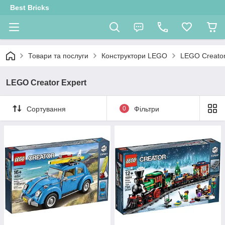
Best Bricks
Товари та послуги
Конструктори LEGO
LEGO Creator
LEGO Creator Expert
Сортування
0
Фільтри