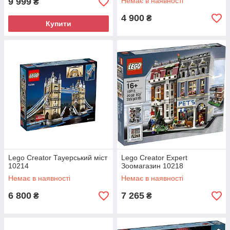
9 999
Немає в наявності
₴
4 900
₴
Купити
Lego Creator Тауерський міст
Lego Creator Expert
10214
Зоомагазин 10218
Немає в наявності
Немає в наявності
6 800
7 265
₴
₴