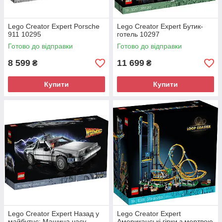
Lego Creator Expert Porsche
Lego Creator Expert Бутик-
911 10295
готель 10297
Готово до відправки
Готово до відправки
8 599
11 699
₴
₴
Купити
Купити
Lego Creator Expert Назад у
Lego Creator Expert
майбутнє: Машина часу
Американські гірки з мертвою