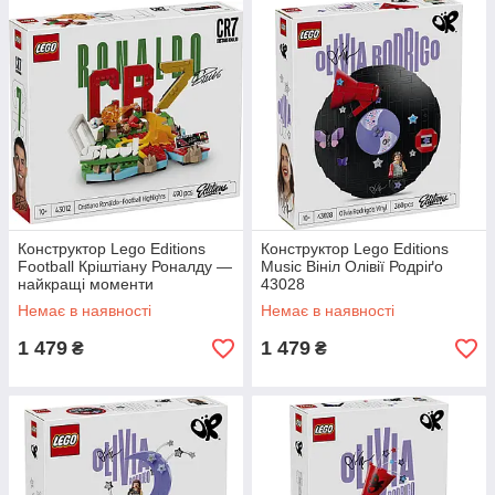
Конструктор Lego Editions
Конструктор Lego Editions
Football Кріштіану Роналду —
Music Вініл Олівії Родріґо
найкращі моменти
43028
футбольних матчів 43012
Немає в наявності
Немає в наявності
1 479
1 479
₴
₴