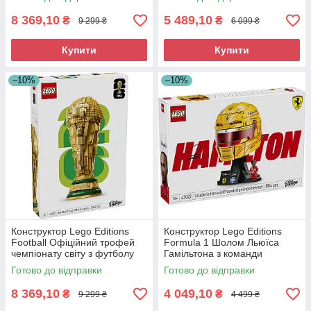
8 369,10
5 489,10
₴
₴
9 299 ₴
6 099 ₴
Купити
Купити
–10%
–10%
Конструктор Lego Editions
Конструктор Lego Editions
Football Офіційний трофей
Formula 1 Шолом Льюїса
чемпіонату світу з футболу
Гамільтона з команди
FIFA 43020
Scuderia Ferrari HP 43022
Готово до відправки
Готово до відправки
8 369,10
4 049,10
₴
₴
9 299 ₴
4 499 ₴