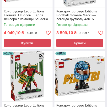
Конструктор Lego Editions
Конструктор Lego Editions
Formula 1 Шолом Шарля
Football Ліонель Мессі —
Леклера з команди Scuderia
легенда футболу 43015
Ferrari HP 43014
Готово до відправки
Готово до відправки
4 049,10
3 599,10
₴
₴
4 499 ₴
3 999 ₴
Купити
Купити
–10%
–10%
Конструктор Lego Editions
Конструктор Lego Editions