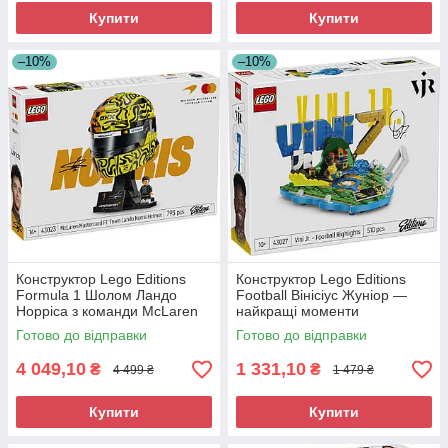
Купити
Купити
–10%
–10%
Конструктор Lego Editions
Конструктор Lego Editions
Formula 1 Шолом Ландо
Football Вінісіус Жуніор —
Норріса з команди McLaren
найкращі моменти
Mastercard F1 Team 43023
футбольних матчів 43027
Готово до відправки
Готово до відправки
4 049,10
1 331,10
₴
₴
4 499 ₴
1 479 ₴
Купити
Купити