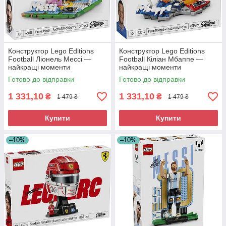
Конструктор Lego Editions
Конструктор Lego Editions
Football Ліонель Мессі —
Football Кіліан Мбаппе —
найкращі моменти
найкращі моменти
футбольних матчів 43011
футбольних матчів 43013
Готово до відправки
Готово до відправки
1 331,10
1 331,10
₴
₴
1 479 ₴
1 479 ₴
Купити
Купити
–10%
–10%