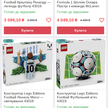
Football Кріштіану Роналду —
Formula 1 Шолом Оскара
легенда футболу 43016
Піастрі з команди McLaren
Mastercard F1 Team 43017
Готово до відправки
Готово до відправки
3 599,10
4 049,10
₴
₴
3 999 ₴
4 499 ₴
Купити
Купити
–10%
–10%
Конструктор Lego Editions
Конструктор Lego Editions
Football Ліонель Мессі —
Football Футбольний м'яч
святкування 43018
43019
Готово до відправки
Готово до відправки