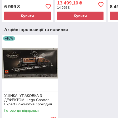
10266
Крокодил 10277
13 499,10
₴
6 999
8 4
₴
14 999 ₴
Купити
Купити
Акційні пропозиції та новинки
–10%
УЦІНКА, УПАКОВКА З
ДЕФЕКТОМ. Lego Creator
Expert Локомотив Крокодил
10277
Готово до відправки