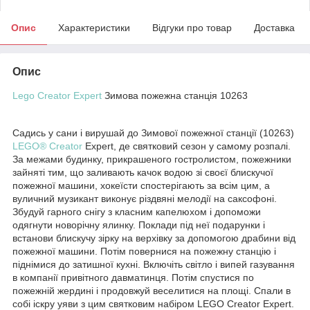
Опис
Характеристики
Відгуки про товар
Доставка
Опис
Lego Creator Expert
Зимова пожежна станція 10263
Садись у сани і вирушай до Зимової пожежної станції (10263)
LEGO® Creator
Expert, де святковий сезон у самому розпалі.
За межами будинку, прикрашеного гостролистом, пожежники
зайняті тим, що заливають качок водою зі своєї блискучої
пожежної машини, хокеїсти спостерігають за всім цим, а
вуличний музикант виконує різдвяні мелодії на саксофоні.
Збудуй гарного снігу з класним капелюхом і допоможи
одягнути новорічну ялинку. Поклади під неї подарунки і
встанови блискучу зірку на верхівку за допомогою драбини від
пожежної машини. Потім повернися на пожежну станцію і
піднімися до затишної кухні. Включіть світло і випей газування
в компанії привітного давматинця. Потім спустися по
пожежній жердині і продовжуй веселитися на площі. Спали в
собі іскру уяви з цим святковим набіром LEGO Creator Expert.