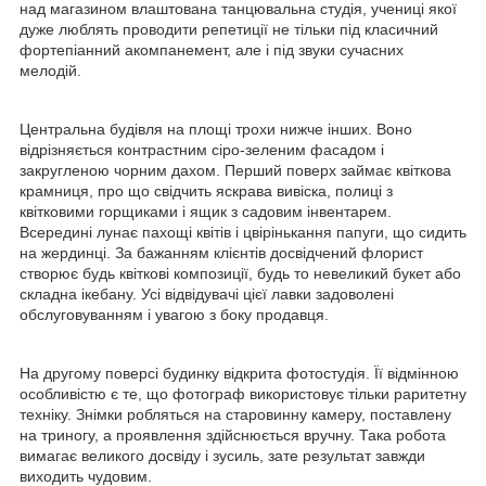
над магазином влаштована танцювальна студія, учениці якої
дуже люблять проводити репетиції не тільки під класичний
фортепіанний акомпанемент, але і під звуки сучасних
мелодій.
Центральна будівля на площі трохи нижче інших. Воно
відрізняється контрастним сіро-зеленим фасадом і
закругленою чорним дахом. Перший поверх займає квіткова
крамниця, про що свідчить яскрава вивіска, полиці з
квітковими горщиками і ящик з садовим інвентарем.
Всередині лунає пахощі квітів і цвірінькання папуги, що сидить
на жердинці. За бажанням клієнтів досвідчений флорист
створює будь квіткові композиції, будь то невеликий букет або
складна ікебану. Усі відвідувачі цієї лавки задоволені
обслуговуванням і увагою з боку продавця.
На другому поверсі будинку відкрита фотостудія. Її відмінною
особливістю є те, що фотограф використовує тільки раритетну
техніку. Знімки робляться на старовинну камеру, поставлену
на триногу, а проявлення здійснюється вручну. Така робота
вимагає великого досвіду і зусиль, зате результат завжди
виходить чудовим.