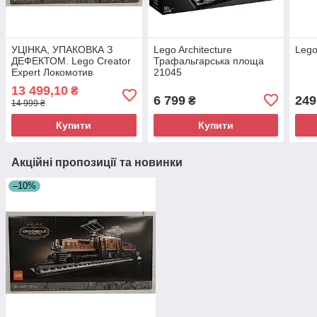
УЦІНКА, УПАКОВКА З
Lego Architecture
Lego
ДЕФЕКТОМ. Lego Creator
Трафальгарська площа
Expert Локомотив
21045
Крокодил 10277
13 499,10
₴
6 799
249
₴
14 999 ₴
Купити
Купити
Акційні пропозиції та новинки
–10%