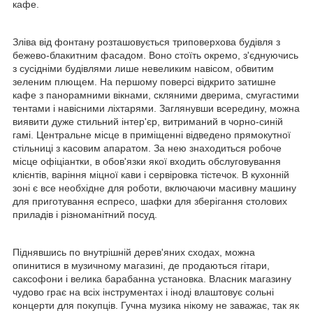
кафе.
Зліва від фонтану розташовується триповерхова будівля з
бежево-блакитним фасадом. Воно стоїть окремо, з'єднуючись
з сусідніми будівлями лише невеликим навісом, обвитим
зеленим плющем. На першому поверсі відкрито затишне
кафе з панорамними вікнами, скляними дверима, смугастими
тентами і навісними ліхтарями. Заглянувши всередину, можна
виявити дуже стильний інтер'єр, витриманий в чорно-синій
гамі. Центральне місце в приміщенні відведено прямокутної
стільниці з касовим апаратом. За нею знаходиться робоче
місце офіціантки, в обов'язки якої входить обслуговування
клієнтів, варіння міцної кави і сервіровка тістечок. В кухонній
зоні є все необхідне для роботи, включаючи масивну машину
для приготування еспресо, шафки для зберігання столових
приладів і різноманітний посуд.
Піднявшись по внутрішній дерев'яних сходах, можна
опинитися в музичному магазині, де продаються гітари,
саксофони і велика барабанна установка. Власник магазину
чудово грає на всіх інструментах і іноді влаштовує сольні
концерти для покупців. Гучна музика нікому не заважає, так як