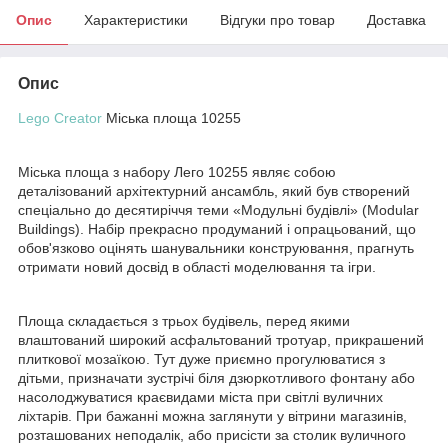
Опис
Характеристики
Відгуки про товар
Доставка
Опис
Lego Creator
Міська площа 10255
Міська площа з набору Лего 10255 являє собою
деталізований архітектурний ансамбль, який був створений
спеціально до десятиріччя теми «Модульні будівлі» (Modular
Buildings). Набір прекрасно продуманий і опрацьований, що
обов'язково оцінять шанувальники конструювання, прагнуть
отримати новий досвід в області моделювання та ігри.
Площа складається з трьох будівель, перед якими
влаштований широкий асфальтований тротуар, прикрашений
плиткової мозаїкою. Тут дуже приємно прогулюватися з
дітьми, призначати зустрічі біля дзюркотливого фонтану або
насолоджуватися краєвидами міста при світлі вуличних
ліхтарів. При бажанні можна заглянути у вітрини магазинів,
розташованих неподалік, або присісти за столик вуличного