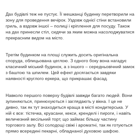
Дах будівлі теж не пустує. Її мешканці будинку перетворили на
зону для проведення вечірок. Уздовж однієї стіни встановили
гриль, а вздовж іншої – полиці і кріплення для посуду. Також
на дах принесли стіл, сидячи за яким можна насолоджуватися
прекрасним видом на місто.
Третім будинком на площі служить досить оригінальна
споруда, облицьована цеглою. З одного боку вона нагадує
класичний міський будинок, а з іншого – середньовічний замок
з баштою та шпилем. Цей ефект досягається завдяки
наявності круглого еркера, що прикрашає фасад.
Навколо першого поверху будівлі завжди багато людей. Вони
зупиняються, принюхуються і заглядають у вікна. І це не
дивно, так як тут знаходиться краща в місті кондитерська. У
ній є все: тістечка, круасани, кекси, кренделі і пироги, і навіть
величезний весільний торт, що займає більшу частину
торгового залу. Всі солодощі свіжі і ароматні, так як готуються
прямо всередині пекарні, обладнаної духовою шафою.