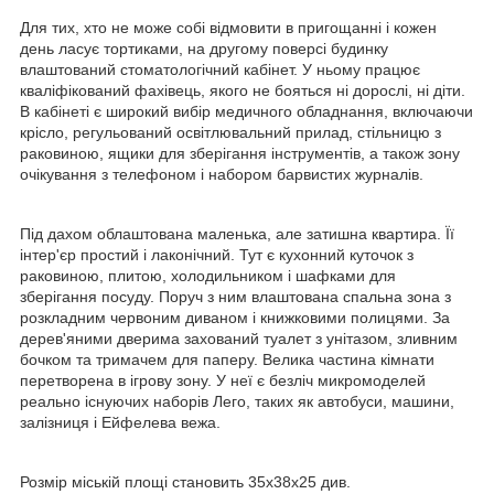
Для тих, хто не може собі відмовити в пригощанні і кожен
день ласує тортиками, на другому поверсі будинку
влаштований стоматологічний кабінет. У ньому працює
кваліфікований фахівець, якого не бояться ні дорослі, ні діти.
В кабінеті є широкий вибір медичного обладнання, включаючи
крісло, регульований освітлювальний прилад, стільницю з
раковиною, ящики для зберігання інструментів, а також зону
очікування з телефоном і набором барвистих журналів.
Під дахом облаштована маленька, але затишна квартира. Її
інтер'єр простий і лаконічний. Тут є кухонний куточок з
раковиною, плитою, холодильником і шафками для
зберігання посуду. Поруч з ним влаштована спальна зона з
розкладним червоним диваном і книжковими полицями. За
дерев'яними дверима захований туалет з унітазом, зливним
бочком та тримачем для паперу. Велика частина кімнати
перетворена в ігрову зону. У неї є безліч микромоделей
реально існуючих наборів Лего, таких як автобуси, машини,
залізниця і Ейфелева вежа.
Розмір міській площі становить 35х38х25 див.