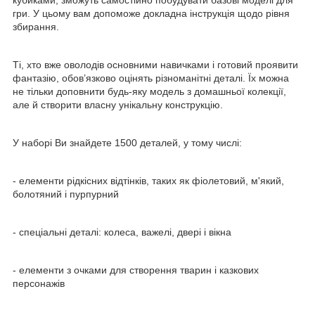
гри. У цьому вам допоможе докладна інструкція щодо рівня
збирання.
Ті, хто вже оволодів основними навичками і готовий проявити
фантазію, обов’язково оцінять різноманітні деталі. Їх можна
не тільки доповнити будь-яку модель з домашньої колекції,
але й створити власну унікальну конструкцію.
У наборі Ви знайдете 1500 деталей, у тому числі:
- елементи рідкісних відтінків, таких як фіолетовий, м'який,
болотяний і пурпурний
- спеціальні деталі: колеса, важелі, двері і вікна
- елементи з очками для створення тварин і казкових
персонажів