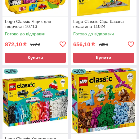
Lego Classic Ящик для
Lego Classic Сіра базова
творчості 10713
пластина 11024
Готово до відправки
Готово до відправки
872,10
656,10
₴
₴
969 ₴
729 ₴
Купити
Купити
–10%
–10%
Lego Classic Конструктор