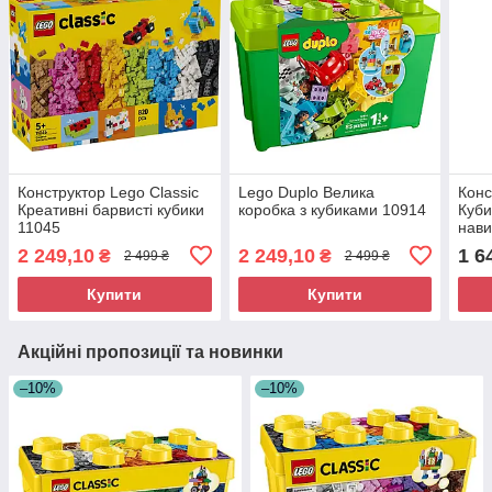
Конструктор Lego Classic
Lego Duplo Велика
Конс
Креативні барвисті кубики
коробка з кубиками 10914
Куби
11045
нави
2 249,10
2 249,10
1 6
₴
₴
2 499 ₴
2 499 ₴
Купити
Купити
Акційні пропозиції та новинки
–10%
–10%