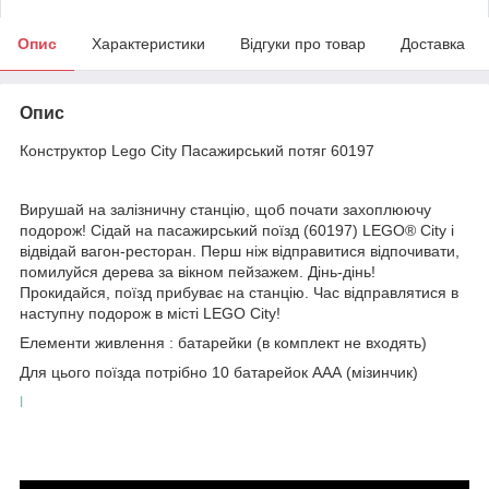
Опис
Характеристики
Відгуки про товар
Доставка
Опис
Конструктор Lego City Пасажирський потяг 60197
Вирушай на залізничну станцію, щоб почати захоплюючу
подорож! Сідай на пасажирський поїзд (60197) LEGO® City і
відвідай вагон-ресторан. Перш ніж відправитися відпочивати,
помилуйся дерева за вікном пейзажем. Дінь-дінь!
Прокидайся, поїзд прибуває на станцію. Час відправлятися в
наступну подорож в місті LEGO City!
Елементи живлення : батарейки (в комплект не входять)
Для цього поїзда потрібно 10 батарейок ААА (мізинчик)
l