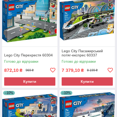
Lego City Пасажирський
Lego City Перехрестя 60304
потяг-експрес 60337
Готово до відправки
Готово до відправки
872,10
7 379,10
₴
₴
969 ₴
8 199 ₴
Купити
Купити
–10%
–10%