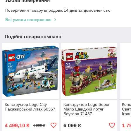
Умови повернення
Повернення товару впродовж 14 днів за домовленістю
Всі умови повернення
Подібні товари компанії
Конструктор Lego City
Конструктор Lego Super
Конс
Пасажирський літак 60367
Mario Швидкий потяг
Свят
Боузера 71437
Ігра
пере
4 499,10
6 099
1 7
₴
₴
4 999 ₴