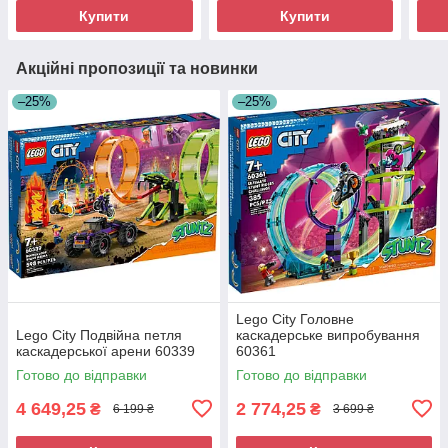
Купити
Купити
Акційні пропозиції та новинки
–25%
–25%
Lego City Головне
Lego City Подвійна петля
каскадерське випробування
каскадерської арени 60339
60361
Готово до відправки
Готово до відправки
4 649,25
2 774,25
₴
₴
6 199 ₴
3 699 ₴