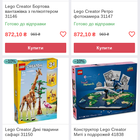
Lego Creator Бортова
вантажівка з гелікоптером
Lego Creator Ретро
31146
фотокамера 31147
Готово до відправки
Готово до відправки
872,10
872,10
₴
₴
969 ₴
969 ₴
Купити
Купити
–10%
–10%
Lego Creator Дикі тварини
Конструктор Lego Creator
сафарі 31150
Миті з подорожей 41838