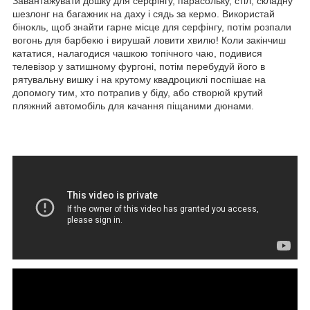
Завантажувати дошку для серфінгу, парасольку, стіл, складну
шезлонг на багажник на даху і сядь за кермо. Використай
бінокль, щоб знайти гарне місце для серфінгу, потім розпали
вогонь для барбекю і вирушай ловити хвилю! Коли закінчиш
кататися, налагодися чашкою топічного чаю, подивися
телевізор у затишному фургоні, потім перебудуй його в
рятувальну вишку і на крутому квадроциклі поспішає на
допомогу тим, хто потрапив у біду, або створюй крутий
пляжний автомобіль для качання піщаними дюнами.