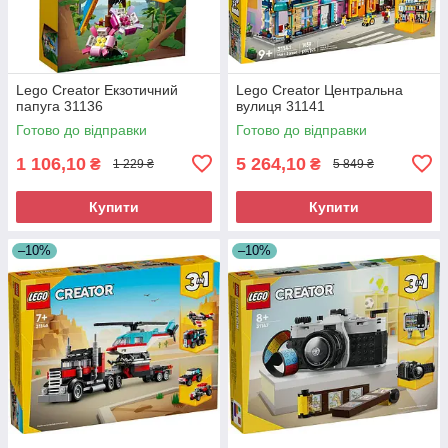
Lego Creator Екзотичний
Lego Creator Центральна
папуга 31136
вулиця 31141
Готово до відправки
Готово до відправки
1 106,10
5 264,10
₴
₴
1 229 ₴
5 849 ₴
Купити
Купити
–10%
–10%