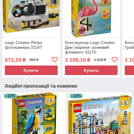
Lego Creator Ретро
Конструктор Lego Creator
Конс
фотокамера 31147
Дикі тварини: рожевий
Грай
фламінго 31170
872,10
1 106,10
1 1
₴
₴
969 ₴
1 229 ₴
Купити
Купити
Акційні пропозиції та новинки
–10%
–10%