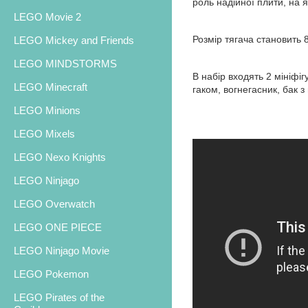
роль надійної плити, на я
LEGO Movie 2
Розмір тягача становить 
LEGO Mickey and Friends
LEGO MINDSTORMS
В набір входять 2 мініфіг
LEGO Minecraft
гаком, вогнегасник, бак 
LEGO Minions
LEGO Mixels
LEGO Nexo Knights
LEGO Ninjago
LEGO Overwatch
LEGO ONE PIECE
LEGO Ninjago Movie
LEGO Pokemon
LEGO Pirates of the