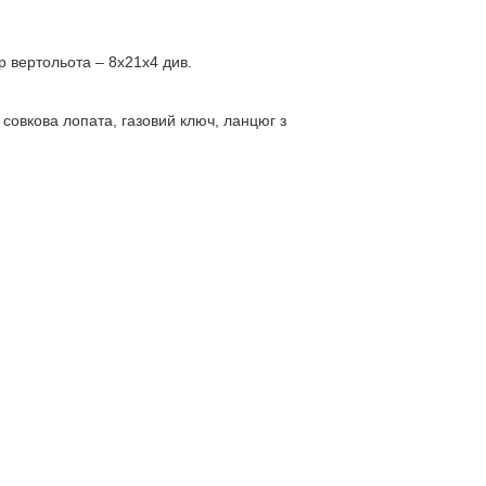
р вертольота – 8х21х4 див.
: совкова лопата, газовий ключ, ланцюг з