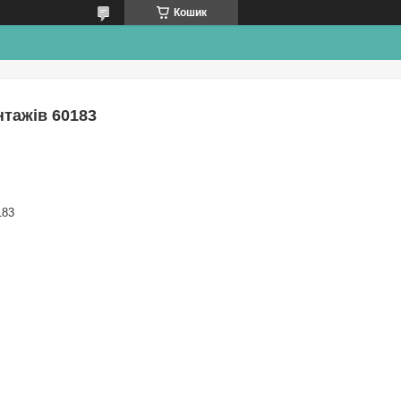
Кошик
нтажів 60183
183