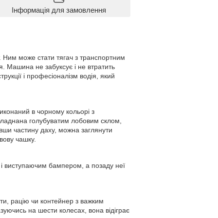
Інформація для замовлення
. Ним може стати тягач з транспортним
. Машина не забуксує і не втратить
трукції і професіоналізм водія, який
иконаний в чорному кольорі з
обладнана голубуватим лобовим склом,
явши частину даху, можна заглянути
вову чашку.
 і виступаючим бампером, а позаду неї
ти, рацію чи контейнер з важким
уючись на шести колесах, вона відіграє