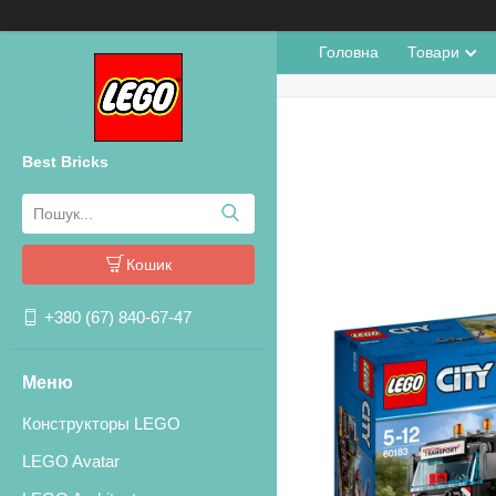
Головна
Товари
Best Bricks
Кошик
+380 (67) 840-67-47
Конструкторы LEGO
LEGO Avatar