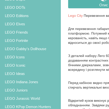
Опис
LEGO DOTs
Lego City
Перевезення ва
LEGO Editions
LEGO Elves
Для перевезення габаритн
LEGO Friends
платформою. Потужний мо
керованість, навіть якщо 
LEGO Fortnite
відноситься до своєї робо
LEGO Gabby's Dollhouse
З деталей набору Лего 6
LEGO Icons
додаванням контрастних 
бічними дзеркалами, зовн
LEGO Iconic
всередину і розглянути м
LEGO Ideas
LEGO Indiana Jones
Перед кабіною видно пря
стирчать вертикальні вих
LEGO Juniors
LEGO Jurassic World
Відкритий кузов виконує 
обладнанням. Завдяки ру
LEGO KPop Demon Hunters