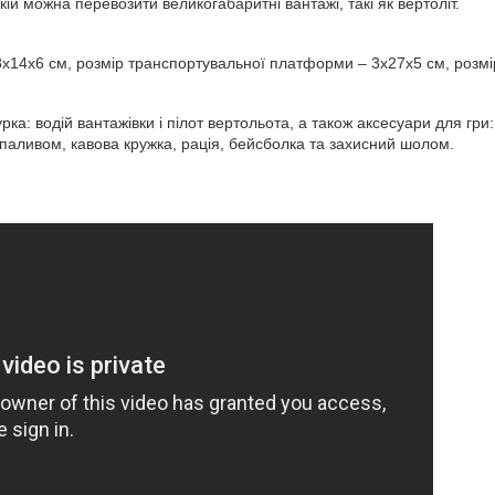
кій можна перевозити великогабаритні вантажі, такі як вертоліт.
8х14х6 см, розмір транспортувальної платформи – 3х27х5 см, розмі
урка: водій вантажівки і пілот вертольота, а також аксесуари для гри
з паливом, кавова кружка, рація, бейсболка та захисний шолом.