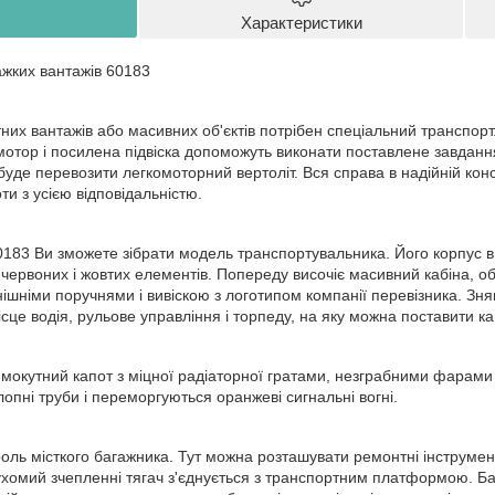
Характеристики
жких вантажів 60183
их вантажів або масивних об'єктів потрібен спеціальний транспорт
тор і посилена підвіска допоможуть виконати поставлене завдання
буде перевозити легкомоторний вертоліт. Вся справа в надійній конс
ти з усією відповідальністю.
0183 Ви зможете зібрати модель транспортувальника. Його корпус в
червоних і жовтих елементів. Попереду височіє масивний кабіна, 
ішніми поручнями і вивіскою з логотипом компанії перевізника. Зн
ісце водія, рульове управління і торпеду, на яку можна поставити ка
мокутний капот з міцної радіаторної гратами, незграбними фарами
лопні труби і переморгуються оранжеві сигнальні вогні.
роль місткого багажника. Тут можна розташувати ремонтні інструмен
хомий зчепленні тягач з'єднується з транспортним платформою. Баз