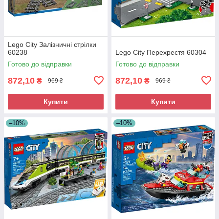
Lego City Залізничні стрілки
60238
Lego City Перехрестя 60304
Готово до відправки
Готово до відправки
872,10
872,10
₴
₴
969 ₴
969 ₴
Купити
Купити
–10%
–10%