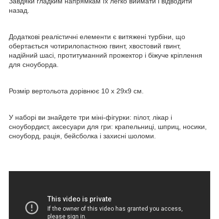
Завдяки гладким напрямкам їх легко виймати і відводити
назад.
Додаткові реалістичні елементи є витяжені турбіни, що
обертається чотирилопастною гвинт, хвостовий гвинт,
надійний шасі, протитуманний прожектор і біжуче кріплення
для сноуборда.
Розмір вертольота дорівнює 10 х 29х9 см.
У наборі ви знайдете три міні-фігурки: пілот, лікар і
сноубордист, аксесуари для гри: крапельниці, шприц, носики,
сноуборд, рація, бейсболка і захисні шоломи.