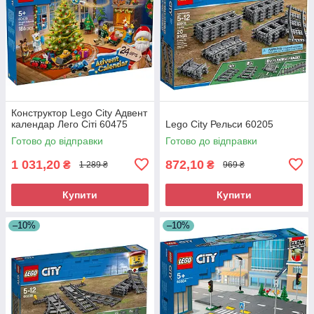
Конструктор Lego City Адвент
календар Лего Сіті 60475
Lego City Рельси 60205
Готово до відправки
Готово до відправки
1 031,20
872,10
₴
₴
1 289 ₴
969 ₴
Купити
Купити
–10%
–10%