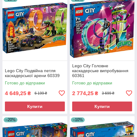
Lego City Головне
Lego City Подвійна петля
каскадерське випробування
каскадерської арени 60339
60361
Готово до відправки
Готово до відправки
4 649,25
2 774,25
₴
₴
6 199 ₴
3 699 ₴
Купити
Купити
–20%
–10%