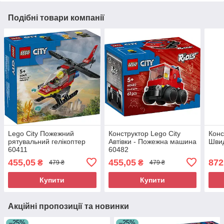
Подібні товари компанії
Lego City Пожежний
Конструктор Lego City
Конс
рятувальний гелікоптер
Автівки - Пожежна машина
Швид
60411
60482
455,05
455,05
872
₴
₴
479 ₴
479 ₴
Купити
Купити
Акційні пропозиції та новинки
–25%
–25%