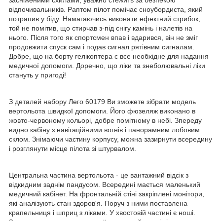
відпочивальників. Раптом пілот помічає сноубордиста, який
потрапив у біду. Намагаючись виконати ефектний стрибок,
той не помітив, що стирчав з-під снігу камінь і налетів на
нього. Після того як спортсмен впав і вдарився, він не зміг
продовжити спуск сам і подав сигнал рятівним сигналам.
Добре, що на борту гелікоптера є все необхідне для надання
медичної допомоги. Доречно, що ліки та знеболювальні ліки
стануть у пригоді!
З деталей набору Лего 60179 Ви зможете зібрати модель
вертольота швидкої допомоги. Його фюзеляж виконано в
жовто-червоному кольорі, добре помітному в небі. Зпереду
видно кабіну з навігаційними вогнів і панорамним лобовим
склом. Знімаючи частину корпусу, можна зазирнути всередину
і розглянути місце пілота зі штурвалом.
Центральна частина вертольота - це вантажний відсік з
відкидним заднім пандусом. Всередині мається маленький
медичний кабінет. На фронтальній стіні закріплені монітори,
які аналізують стан здоров'я. Поруч з ними поставлена
крапельниця і шприц з ліками. У хвостовій частині є ноші.