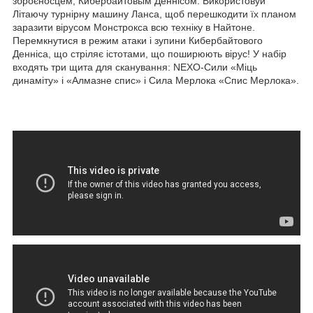
зброєносцем, Кибербайтовым Деннісом. Використовуй
Літаючу турнірну машину Ланса, щоб перешкодити їх планом
заразити вірусом Монстрокса всю техніку в Найтоне.
Перемкнутися в режим атаки і зупини Кибербайтового
Денніса, що стріляє істотами, що поширюють вірус! У набір
входять три щита для сканування: NEXO-Сили «Міць
динаміту» і «Алмазне спис» і Сила Мерлока «Спис Мерлока».