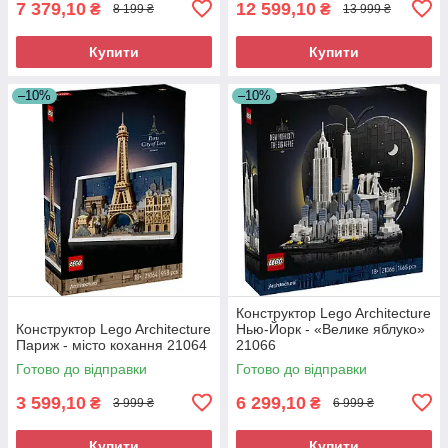
7 379,10
12 599,10
₴
₴
8 199 ₴
13 999 ₴
Купити
Купити
–10%
–10%
Конструктор Lego Architecture
Конструктор Lego Architecture
Нью-Йорк - «Велике яблуко»
Париж - місто кохання 21064
21066
Готово до відправки
Готово до відправки
3 599,10
6 299,10
₴
₴
3 999 ₴
6 999 ₴
Купити
Купити