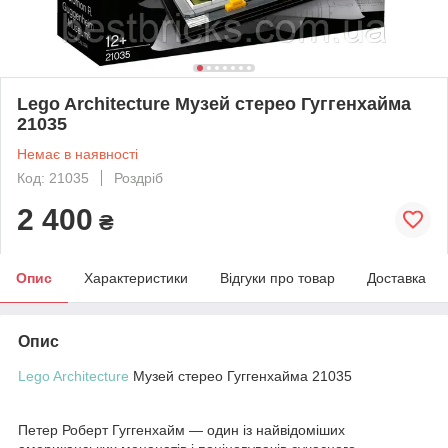
Lego Architecture Музей стерео Гуггенхайма
21035
Немає в наявності
Код: 21035
Роздріб
2 400
₴
Опис
Характеристики
Відгуки про товар
Доставка
Опис
Lego Architecture
Музей стерео Гуггенхайма
21035
Петер Роберт Гуггенхайм — один із найвідоміших