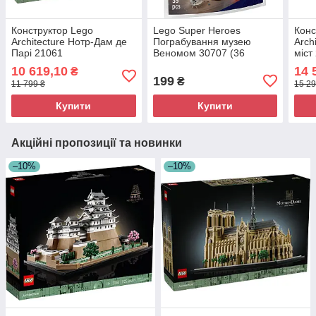
Конструктор Lego
Lego Super Heroes
Конс
Architecture Нотр-Дам де
Пограбування музею
Arch
Парі 21061
Веномом 30707 (36
міст
деталей)
10 619,10
14 
₴
199
₴
11 799 ₴
15 29
Купити
Купити
Акційні пропозиції та новинки
–10%
–10%