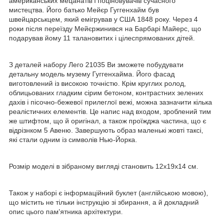
американських мецанатів і поціновувачів сучасного
мистецтва. Його батько Мейєр Гуггенхайм був
швейцарськцем, який емігрував у США 1848 року. Через 4
роки після переїзду Мейєржинився на Барбарі Майерс, що
подарував йому 11 талановитих і цілеспрямованих дітей.
З деталей набору Лего 21035 Ви зможете побудувати
детальну модель музему Гуггенхайма. Його фасад
виготовлений із високою точністю. Крім круглих ролод,
облицьованих гладким сірим бетоном, контрастних зелених
дахів і пісочно-бежевої прилеглої вежі, можна зазначити кілька
реалістичних елементів. Це напис над входом, зроблений тим
же штифтом, що й оригінал, а також проїжджа частина, що є
відрізнком 5 Авеню. Завершують образ маленькі жовті таксі,
які стали одним із символів Нью-Йорка.
Розмір моделі в зібраному вигляді становить 12х19х14 см.
Також у наборі є інформаційний буклет (англійською мовою),
що містить не тільки інструкцію зі збирання, а й докладний
опис цього пам'ятника архітектури.