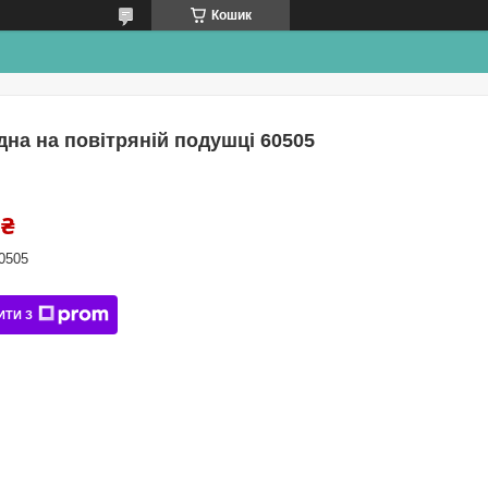
Кошик
удна на повітряній подушці 60505
 ₴
0505
ИТИ З