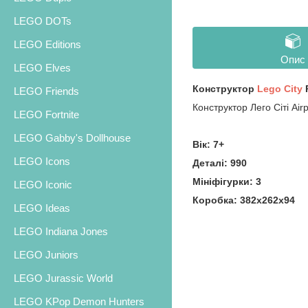
LEGO DOTs
LEGO Editions
Опис
LEGO Elves
Конструктор
Lego City
Р
LEGO Friends
Конструктор Лего Сіті Air
LEGO Fortnite
LEGO Gabby's Dollhouse
Вік: 7+
LEGO Icons
Деталі: 990
Мініфігурки: 3
LEGO Iconic
Коробка: 382х262х94
LEGO Ideas
LEGO Indiana Jones
LEGO Juniors
LEGO Jurassic World
LEGO KPop Demon Hunters