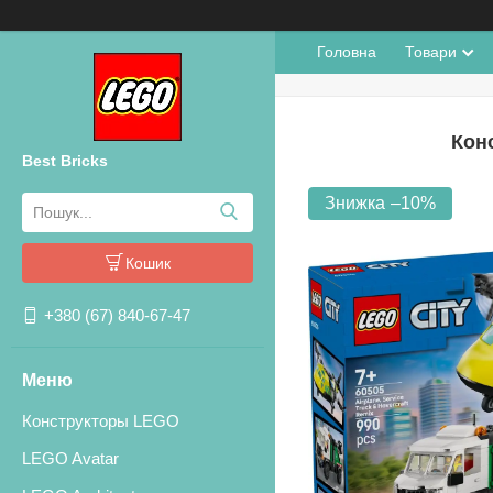
Головна
Товари
Конс
Best Bricks
–10%
Кошик
+380 (67) 840-67-47
Конструкторы LEGO
LEGO Avatar