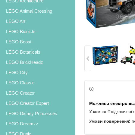
LEGO Architecture
LEGO Animal Crossing
LEGO Art
LEGO Bionicle
LEGO Boost
LEGO Botanicals
LEGO BrickHeadz
LEGO City
LEGO Classic
LEGO Creator
LEGO Creator Expert
У компанії підключені 
LEGO Disney Princesses
п
LEGO Dreamzz
LEGO Duplo