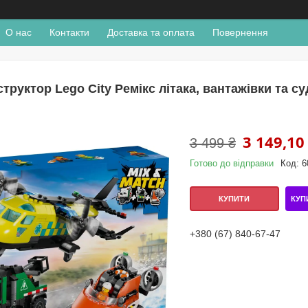
О нас
Контакти
Доставка та оплата
Повернення
труктор Lego City Ремікс літака, вантажівки та с
3 149,10
3 499 ₴
Готово до відправки
Код:
6
КУП
КУПИТИ
+380 (67) 840-67-47