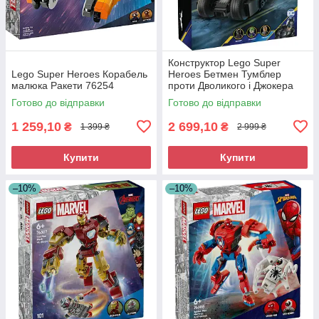
Конструктор Lego Super
Lego Super Heroes Корабель
Heroes Бетмен Тумблер
малюка Ракети 76254
проти Дволикого і Джокера
76303
Готово до відправки
Готово до відправки
1 259,10
2 699,10
₴
₴
1 399 ₴
2 999 ₴
Купити
Купити
–10%
–10%