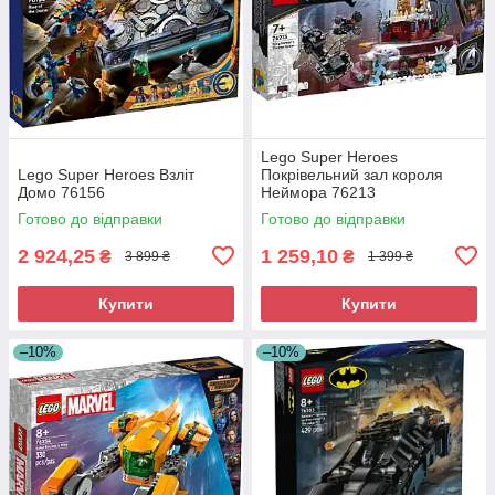
Lego Super Heroes
Lego Super Heroes Взліт
Покрівельний зал короля
Домо 76156
Неймора 76213
Готово до відправки
Готово до відправки
2 924,25
1 259,10
₴
₴
3 899 ₴
1 399 ₴
Купити
Купити
–10%
–10%