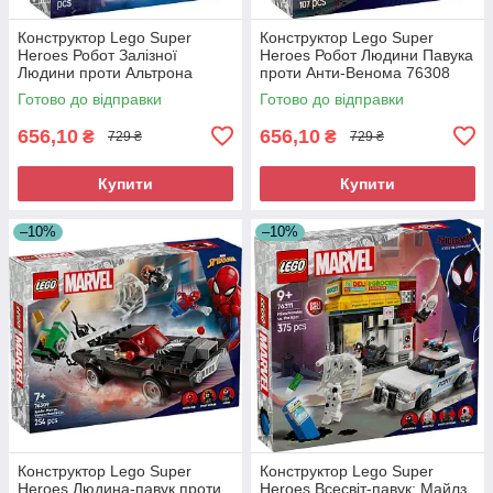
Конструктор Lego Super
Конструктор Lego Super
Heroes Робот Залізної
Heroes Робот Людини Павука
Людини проти Альтрона
проти Анти-Венома 76308
76307
Готово до відправки
Готово до відправки
656,10
656,10
₴
₴
729 ₴
729 ₴
Купити
Купити
–10%
–10%
Конструктор Lego Super
Конструктор Lego Super
Heroes Людина-павук проти
Heroes Всесвіт-павук: Майлз