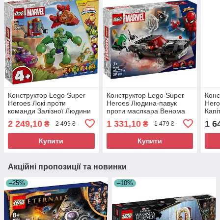
Конструктор Lego Super
Конструктор Lego Super
Конс
Heroes Локі проти
Heroes Людина-павук
Hero
команди Залізної Людини
проти маслкара Венома
Капі
11211
76309
скла
2 249,10
1 331,10
1 6
₴
₴
2 499 ₴
1 479 ₴
Купити
Купити
Акційні пропозиції та новинки
–25%
–10%