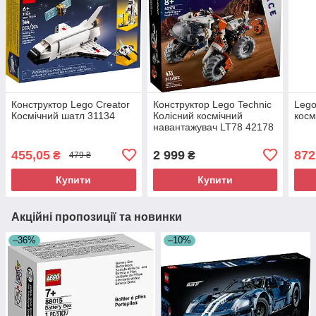
Конструктор Lego Creator
Конструктор Lego Technic
Lego
Космічний шатл 31134
Колісний космічний
косм
навантажувач LT78 42178
455,05
2 999
872
₴
₴
479 ₴
Купити
Купити
Акційні пропозиції та новинки
–36%
–10%