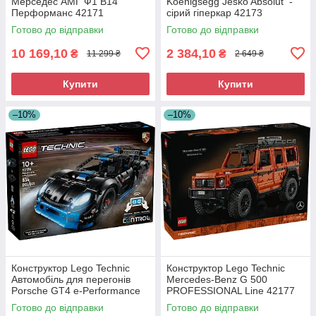
Мерседес АМГ Ф1 В14
Koenigsegg Jesko Absolut -
Перформанс 42171
сірий гіперкар 42173
Готово до відправки
Готово до відправки
10 169,10
2 384,10
₴
₴
11 299 ₴
2 649 ₴
Купити
Купити
–10%
–10%
Конструктор Lego Technic
Конструктор Lego Technic
Автомобіль для перегонів
Mercedes-Benz G 500
Porsche GT4 e-Performance
PROFESSIONAL Line 42177
42176
Готово до відправки
Готово до відправки