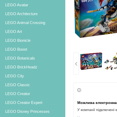
LEGO Avatar
LEGO Architecture
LEGO Animal Crossing
LEGO Art
LEGO Bionicle
LEGO Boost
LEGO Botanicals
LEGO BrickHeadz
LEGO City
LEGO Classic
LEGO Creator
LEGO Creator Expert
У компанії підключені 
LEGO Disney Princesses