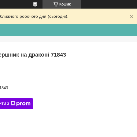
Кошик
ближчого робочого дня (сьогодні).
ершник на драконі 71843
1843
ИТИ З