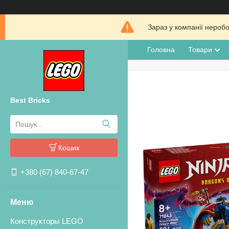
Зараз у компанії нероб
Головна
Товари
Best Bricks
Кошик
+380 (67) 840-67-47
Конструкторы LEGO