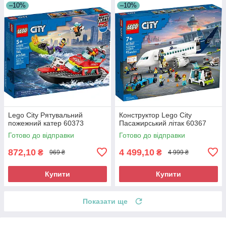
–10%
–10%
Lego City Рятувальний
Конструктор Lego City
пожежний катер 60373
Пасажирський літак 60367
Готово до відправки
Готово до відправки
872,10
4 499,10
₴
₴
969 ₴
4 999 ₴
Купити
Купити
Показати ще