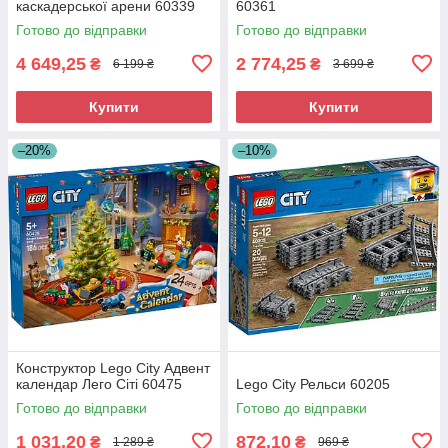
каскадерської арени 60339
60361
Готово до відправки
Готово до відправки
4 649,25
2 774,25
₴
₴
6 199 ₴
3 699 ₴
Купити
Купити
–20%
–10%
Конструктор Lego City Адвент
календар Лего Сіті 60475
Lego City Рельси 60205
Готово до відправки
Готово до відправки
1 031,20
872,10
₴
₴
1 289 ₴
969 ₴