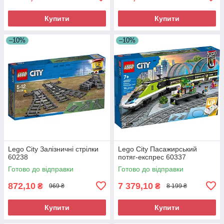
Купити
Купити
–10%
–10%
Lego City Залізничні стрілки
Lego City Пасажирський
60238
потяг-експрес 60337
Готово до відправки
Готово до відправки
872,10
7 379,10
₴
₴
969 ₴
8 199 ₴
Купити
Купити