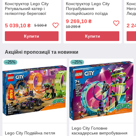
Конструктор Lego City
Конструктор Lego City
Конс
Рятувальний катер і
Пограбування
Hero
гелікоптер берегової
поліцейського поїзда
Люд
охорони 60504
60508
маш
9 269,10
₴
злоч
5 039,10
2 2
₴
5 599 ₴
10 299 ₴
Купити
Купити
Акційні пропозиції та новинки
–25%
–25%
Lego City Головне
Lego City Подвійна петля
каскадерське випробування