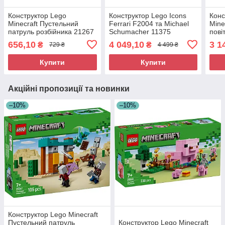
Конструктор Lego
Конструктор Lego Icons
Конс
Minecraft Пустельний
Ferrari F2004 та Michael
Mine
патруль розбійника 21267
Schumacher 11375
пові
212
656,10
4 049,10
3 1
₴
₴
729 ₴
4 499 ₴
Купити
Купити
Акційні пропозиції та новинки
–10%
–10%
Конструктор Lego Minecraft
Пустельний патруль
Конструктор Lego Minecraft