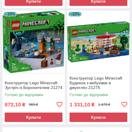
Купити
Купити
–10%
–10%
Конструктор Lego Minecraft
Конструктор Lego Minecraft
Будинок з вибухівки в
Зустріч із Боронителем 21274
джунглях 21275
Готово до відправки
Готово до відправки
872,10
1 331,10
₴
₴
969 ₴
1 479 ₴
Купити
Купити