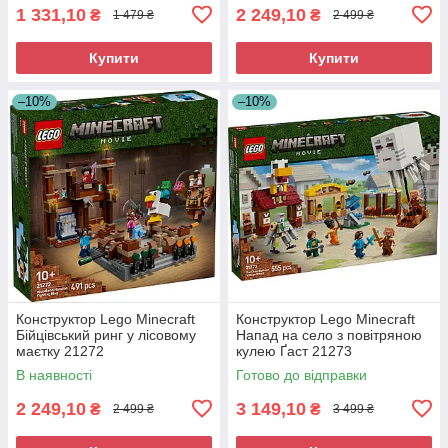
1 331,10
2 249,10
₴
₴
1 479 ₴
2 499 ₴
Купити
Купити
–10%
–10%
Конструктор Lego Minecraft
Конструктор Lego Minecraft
Бійцівський ринг у лісовому
Напад на село з повітряною
маєтку 21272
кулею Ґаст 21273
В наявності
Готово до відправки
2 249,10
3 149,10
₴
₴
2 499 ₴
3 499 ₴