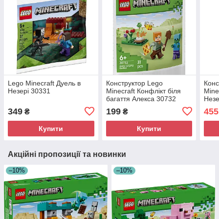
Lego Minecraft Дуель в
Конструктор Lego
Конс
Незері 30331
Minecraft Конфлікт біля
Mine
багаття Алекса 30732
Незе
349
199
455
₴
₴
Купити
Купити
Акційні пропозиції та новинки
–10%
–10%