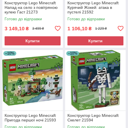
Конструктор Lego Minecraft
Конструктор Lego Minecraft
Напад на село з повітряною
Курячий Жокей: атака в
кулею Ґаст 21273
пустелі 21592
Готово до відправки
Готово до відправки
3 149,10
1 106,10
₴
₴
3 499 ₴
1 229 ₴
Купити
Купити
–10%
–10%
Конструктор Lego Minecraft
Конструктор Lego Minecraft
Пригода першої ночі 21593
Скелет 21594
Готово до відправки
Готово до відправки