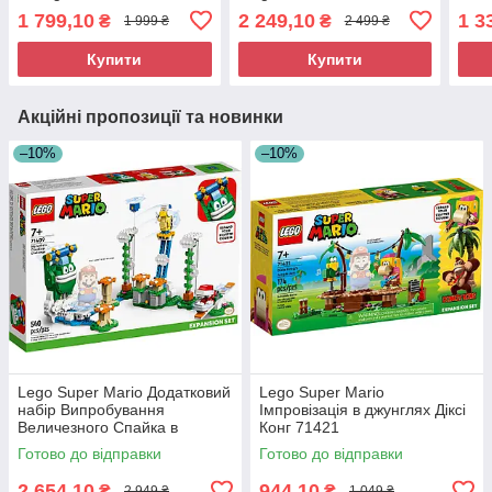
1 799,10
2 249,10
1 3
₴
₴
1 999 ₴
2 499 ₴
Купити
Купити
Акційні пропозиції та новинки
–10%
–10%
Lego Super Mario Додатковий
Lego Super Mario
набір Випробування
Імпровізація в джунглях Діксі
Величезного Спайка в
Конг 71421
хмарах 71409
Готово до відправки
Готово до відправки
2 654,10
944,10
₴
₴
2 949 ₴
1 049 ₴