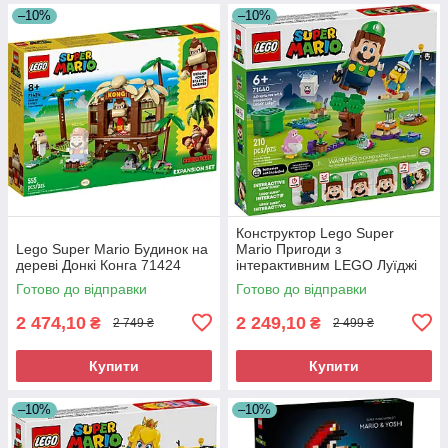
–10%
–10%
Конструктор Lego Super
Lego Super Mario Будинок на
Mario Пригоди з
дереві Донкі Конга 71424
інтерактивним LEGO Луїджі
71440
Готово до відправки
Готово до відправки
2 474,10
2 249,10
₴
₴
2 749 ₴
2 499 ₴
Купити
Купити
–10%
–10%