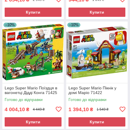
Купити
Купити
–10%
–10%
Lego Super Mario Поїздця в
Lego Super Mario Пікнік у
вагонетці Дідді Конга 71425
домі Маріо 71422
Готово до відправки
Готово до відправки
4 004,10
1 394,10
₴
₴
4 449 ₴
1 549 ₴
Купити
Купити