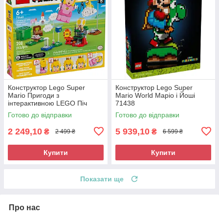
Конструктор Lego Super
Конструктор Lego Super
Mario Пригоди з
Mario World Маріо і Йоші
інтерактивною LEGO Піч
71438
71441
Готово до відправки
Готово до відправки
2 249,10
5 939,10
₴
₴
2 499 ₴
6 599 ₴
Купити
Купити
Показати ще
Про нас