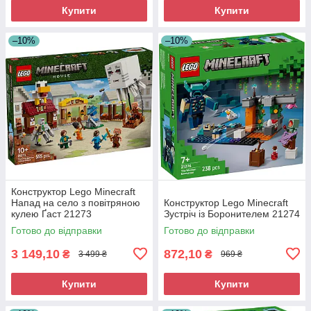
Купити
Купити
–10%
–10%
Конструктор Lego Minecraft
Напад на село з повітряною
Конструктор Lego Minecraft
кулею Ґаст 21273
Зустріч із Боронителем 21274
Готово до відправки
Готово до відправки
3 149,10
872,10
₴
₴
3 499 ₴
969 ₴
Купити
Купити