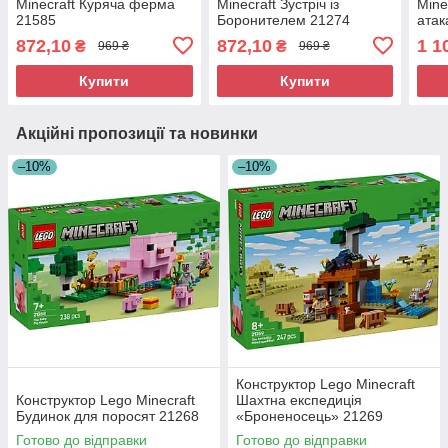
Minecraft Куряча ферма
Minecraft Зустріч із
Mine
21585
Боронителем 21274
атак
872,10
872,10
1 1
₴
₴
969 ₴
969 ₴
Купити
Купити
Акційні пропозиції та новинки
–10%
–10%
Конструктор Lego Minecraft
Конструктор Lego Minecraft
Шахтна експедиція
Будинок для поросят 21268
«Броненосець» 21269
Готово до відправки
Готово до відправки