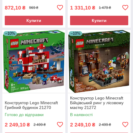
872,10
1 331,10
₴
₴
969 ₴
1 479 ₴
Купити
Купити
–10%
–10%
Конструктор Lego Minecraft
Конструктор Lego Minecraft
Бійцівський ринг у лісовому
Грибний будинок 21270
маєтку 21272
Готово до відправки
В наявності
2 249,10
2 249,10
₴
₴
2 499 ₴
2 499 ₴