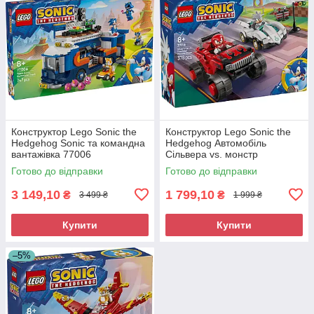
Конструктор Lego Sonic the
Конструктор Lego Sonic the
Hedgehog Sonic та командна
Hedgehog Автомобіль
вантажівка 77006
Сільвера vs. монстр
вантажівки Наклза 77118
Готово до відправки
Готово до відправки
3 149,10
1 799,10
₴
₴
3 499 ₴
1 999 ₴
Купити
Купити
–5%