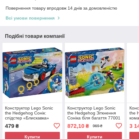
Повернення товару впродовж 14 днів за домовленістю
Всі умови повернення
Подібні товари компанії
Конструктор Lego Sonic
Конструктор Lego Sonic
Конс
the Hedgehog Сонік:
the Hedgehog Зіткнення
the 
спідстер «Блискавка»
Соніка біля багаття 77001
кома
77117
770
479
872,10
3 1
₴
₴
969 ₴
Купити
Купити