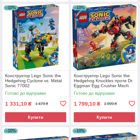
–10%
–10%
Конструктор Lego Sonic the
Конструктор Lego Sonic the
Hedgehog Cyclone vs. Metal
Hedgehog Knuckles проти Dr.
Sonic 77002
Eggman Egg Crusher Mech
77005
Готово до відправки
Готово до відправки
1 331,10
1 799,10
₴
₴
1 479 ₴
1 999 ₴
Купити
Купити
–10%
–10%