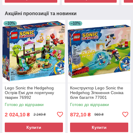
Акційні пропозиції та новинки
–10%
–10%
Lego Sonic the Hedgehog
Конструктор Lego Sonic the
Острів Емі для порятунку
Hedgehog Зіткнення Соніка
тварин 76992
біля багаття 77001
Готово до відправки
Готово до відправки
2 024,10
872,10
₴
₴
2 249 ₴
969 ₴
Купити
Купити