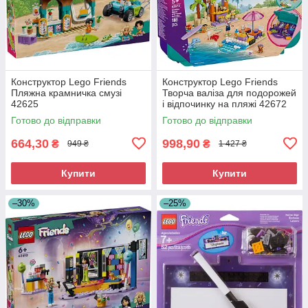
Конструктор Lego Friends
Конструктор Lego Friends
Пляжна крамничка смузі
Творча валіза для подорожей
42625
і відпочинку на пляжі 42672
Готово до відправки
Готово до відправки
664,30
998,90
₴
₴
949 ₴
1 427 ₴
Купити
Купити
–30%
–25%