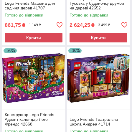
Lego Friends Машина для
Тусовка у будиночку дружби
садіння дерев 41707
на дереві 42652
Готово до відправки
Готово до відправки
861,75
2 624,25
₴
₴
1 149 ₴
3 499 ₴
Купити
Купити
–20%
–10%
Конструктор Lego Friends
Адвент календар Лего
Lego Friends Театральна
Френдс 42668
школа Андреа 41714
Готово до відправки
Готово до відправки