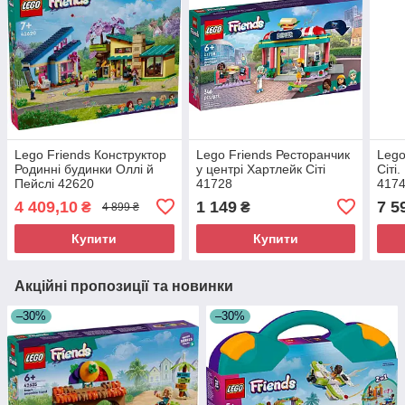
Lego Friends Конструктор
Lego Friends Ресторанчик
Lego
Родинні будинки Оллі й
у центрі Хартлейк Сіті
Сіті
Пейслі 42620
41728
417
4 409,10
1 149
7 5
₴
₴
4 899 ₴
Купити
Купити
Акційні пропозиції та новинки
–30%
–30%