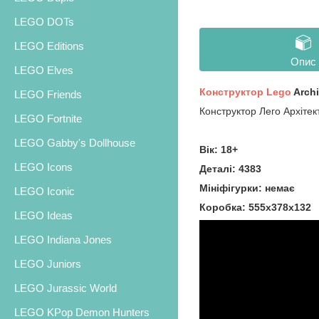
LEGO DOTs
LEGO Editions
Опис
LEGO Elves
Конструктор Lego
Archi
LEGO Friends
Конструктор Лего Архітек
LEGO Fortnite
LEGO Gabby's Dollhouse
Вік: 18+
LEGO Icons
Деталі: 4383
Мініфігурки: немає
LEGO Iconic
Коробка: 555х378х132
LEGO Ideas
LEGO Indiana Jones
LEGO Juniors
LEGO Jurassic World
LEGO KPop Demon Hunters