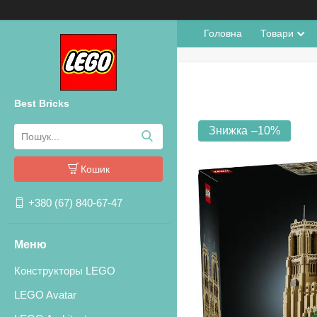
Головна
Товари
Best Bricks
–10%
Кошик
+380 (67) 840-67-47
Конструкторы LEGO
LEGO Avatar