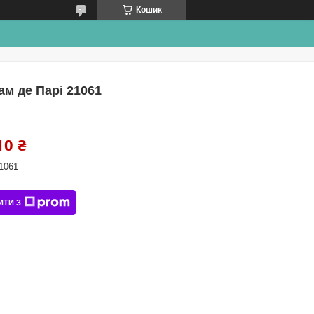
Кошик
ам де Парі 21061
10 ₴
1061
ИТИ З