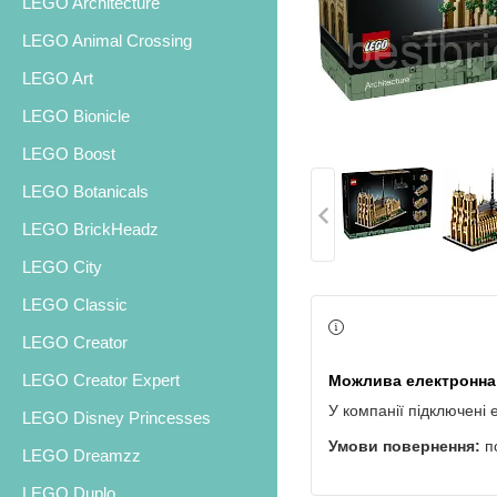
LEGO Architecture
LEGO Animal Crossing
LEGO Art
LEGO Bionicle
LEGO Boost
LEGO Botanicals
LEGO BrickHeadz
LEGO City
LEGO Classic
LEGO Creator
LEGO Creator Expert
У компанії підключені 
LEGO Disney Princesses
п
LEGO Dreamzz
LEGO Duplo