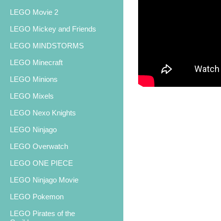
LEGO Movie 2
LEGO Mickey and Friends
LEGO MINDSTORMS
LEGO Minecraft
LEGO Minions
LEGO Mixels
LEGO Nexo Knights
LEGO Ninjago
LEGO Overwatch
LEGO ONE PIECE
LEGO Ninjago Movie
LEGO Pokemon
LEGO Pirates of the