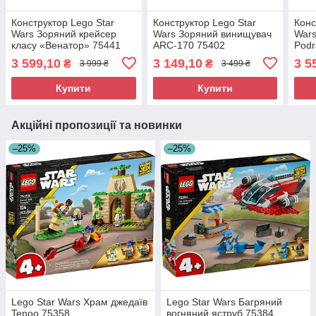
Конструктор Lego Star
Конструктор Lego Star
Конс
Wars Зоряний крейсер
Wars Зоряний винищувач
Wars
класу «Венатор» 75441
ARC-170 75402
Podr
3 599,10
3 149,10
3 5
₴
₴
3 999 ₴
3 499 ₴
Купити
Купити
Акційні пропозиції та новинки
–25%
–25%
Lego Star Wars Храм джедаїв
Lego Star Wars Багряний
Tenoo 75358
вогняний яструб 75384