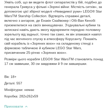
Уявіть собі, що ви ведете флот сепаратистів у бій, подібно до
генерала Гривуса у фільмі «Зоряні війни: Місткість ситхів», за
допомогою цієї збірної моделі «Невидимої руки» LEGO® Star
WarsTM Starship Collection. Відтворіть справжні деталі,
включно з ангаром, де Енакін Скайвокер і Обі-Ван Кенобі
приземлилися на своїх винищувачах. З'єднувальні кубики та
затискачі навіть дають змогу відокремити передню половину
зорельоту від задньої, точно так само, як він зламався навпіл
під час вогняного спуску в атмосферу Корусанту. Покажіть
свій корабель із «Зоряних воєн» на складеному стенді з
фірмовою табличкою й кубиком LEGO Star Wars,
присвяченим 25-річчю «Зоряних воєн».
Розміри цього корабля LEGO® Star WarsTM становлять понад
17 см заввишки, 30 см завдовжки й 9 см завширшки.
Вік: 18+
Деталі: 557
Мініфігурки: немає
Коробка: 282х262х59
Приховати