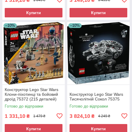
₴
₴
1 649 ₴
3 499 ₴
Купити
Купити
–10%
–10%
Конструктор Lego Star Wars
Клони-піхотинці та бойовий
Конструктор Lego Star Wars
дроїд 75372 (215 деталей)
Тисячолітній Сокол 75375
Готово до відправки
Готово до відправки
1 331,10
3 824,10
₴
₴
1 479 ₴
4 249 ₴
Купити
Купити