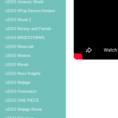
LEGO Jurassic World
LEGO KPop Demon Hunters
LEGO Movie 2
LEGO Mickey and Friends
LEGO MINDSTORMS
LEGO Minecraft
LEGO Minions
LEGO Mixels
LEGO Nexo Knights
LEGO Ninjago
LEGO Overwatch
LEGO ONE PIECE
LEGO Ninjago Movie