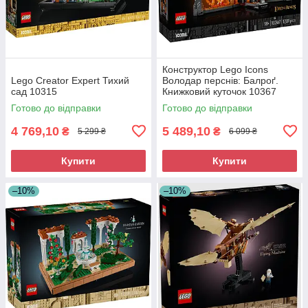
Конструктор Lego Icons
Lego Creator Expert Тихий
Володар перснів: Балроґ.
сад 10315
Книжковий куточок 10367
Готово до відправки
Готово до відправки
4 769,10
5 489,10
₴
₴
5 299 ₴
6 099 ₴
Купити
Купити
–10%
–10%