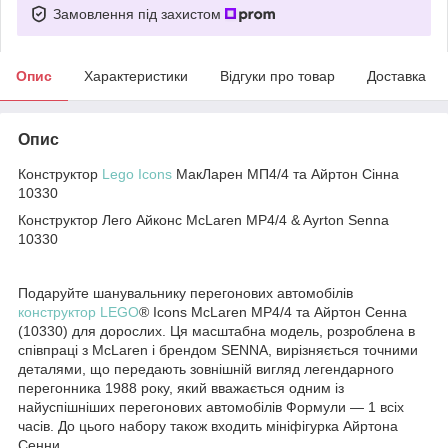
Замовлення під захистом
Опис
Характеристики
Відгуки про товар
Доставка
Опис
Конструктор
Lego Icons
МакЛарен МП4/4 та Айртон Сінна
10330
Конструктор Лего Айконс McLaren MP4/4 & Ayrton Senna
10330
Подаруйте шанувальнику перегонових автомобілів
конструктор LEGO
® Icons McLaren MP4/4 та Айртон Сенна
(10330) для дорослих. Ця масштабна модель, розроблена в
співпраці з McLaren і брендом SENNA, вирізняється точними
деталями, що передають зовнішній вигляд легендарного
перегонника 1988 року, який вважається одним із
найуспішніших перегонових автомобілів Формули — 1 всіх
часів. До цього набору також входить мініфігурка Айртона
Сенни.