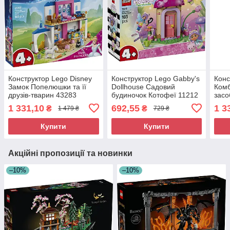
Конструктор Lego Disney
Конструктор Lego Gabby's
Конс
Замок Попелюшки та її
Dollhouse Садовий
Комб
друзів-тварин 43283
будиночок Котофеї 11212
засо
718
1 331,10
692,55
1 3
₴
₴
1 479 ₴
729 ₴
Купити
Купити
Акційні пропозиції та новинки
–10%
–10%