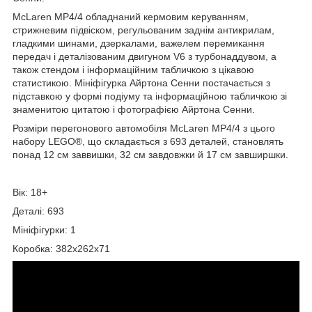
McLaren MP4/4 обладнаний кермовим керуванням,
стрижневим підвіском, регульованим заднім антикрилам,
гладкими шинами, дзеркалами, важелем перемикання
передач і деталізованим двигуном V6 з турбонаддувом, а
також стендом і інформаційним табличкою з цікавою
статистикою. Мініфігурка Айртона Сенни постачається з
підставкою у формі подіуму та інформаційною табличкою зі
знаменитою цитатою і фотографією Айртона Сенни.
Розміри перегонового автомобіля McLaren MP4/4 з цього
набору LEGO®, що складається з 693 деталей, становлять
понад 12 см заввишки, 32 см завдовжки й 17 см завширшки.
Вік: 18+
Деталі: 693
Мініфігурки: 1
Коробка: 382х262x71