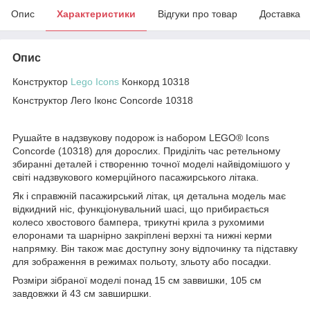
Опис
Характеристики
Відгуки про товар
Доставка
Опис
Конструктор
Lego Icons
Конкорд 10318
Конструктор Лего Іконс Concorde 10318
Рушайте в надзвукову подорож із набором LEGO® Icons
Concorde (10318) для дорослих. Приділіть час ретельному
збиранні деталей і створенню точної моделі найвідомішого у
світі надзвукового комерційного пасажирського літака.
Як і справжній пасажирський літак, ця детальна модель має
відкидний ніс, функціонувальний шасі, що прибирається
колесо хвостового бампера, трикутні крила з рухомими
елоронами та шарнірно закріплені верхні та нижні керми
напрямку. Він також має доступну зону відпочинку та підставку
для зображення в режимах польоту, зльоту або посадки.
Розміри зібраної моделі понад 15 см заввишки, 105 см
завдовжки й 43 см завширшки.