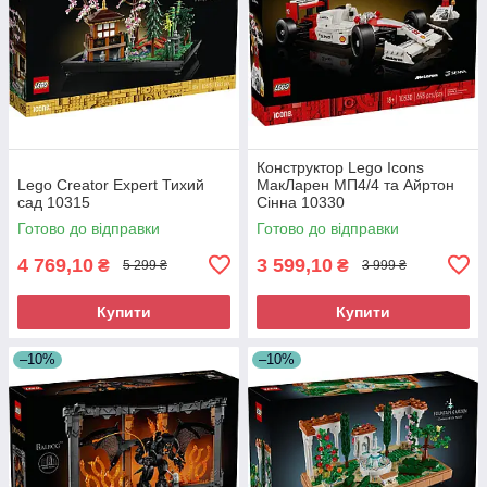
Конструктор Lego Icons
Lego Creator Expert Тихий
МакЛарен МП4/4 та Айртон
сад 10315
Сінна 10330
Готово до відправки
Готово до відправки
4 769,10
3 599,10
₴
₴
5 299 ₴
3 999 ₴
Купити
Купити
–10%
–10%