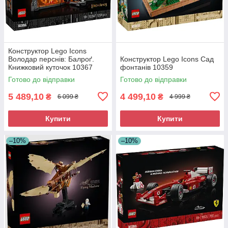
Конструктор Lego Icons
Володар перснів: Балроґ.
Конструктор Lego Icons Сад
Книжковий куточок 10367
фонтанів 10359
Готово до відправки
Готово до відправки
5 489,10
4 499,10
₴
₴
6 099 ₴
4 999 ₴
Купити
Купити
–10%
–10%