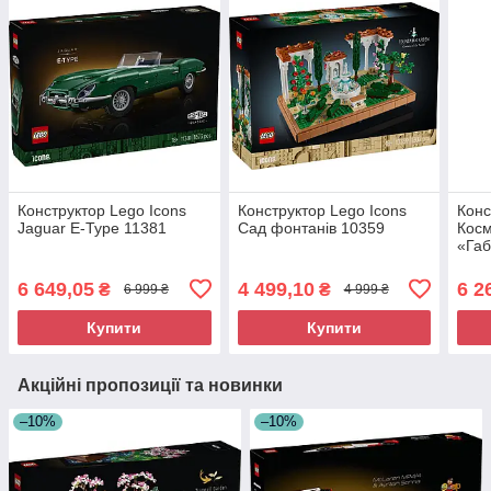
Конструктор Lego Icons
Конструктор Lego Icons
Конс
Jaguar E-Type 11381
Сад фонтанів 10359
Косм
«Габ
6 649,05
4 499,10
6 2
₴
₴
6 999 ₴
4 999 ₴
Купити
Купити
Акційні пропозиції та новинки
–10%
–10%