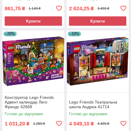
861,75
2 624,25
₴
₴
1 149 ₴
3 499 ₴
Купити
Купити
–20%
–10%
Конструктор Lego Friends
Адвент календар Лего
Lego Friends Театральна
Френдс 42668
школа Андреа 41714
Готово до відправки
Готово до відправки
1 031,20
4 049,10
₴
₴
1 289 ₴
4 499 ₴