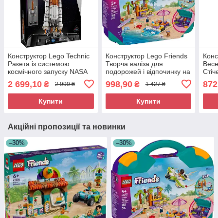
Конструктор Lego Technic
Конструктор Lego Friends
Конс
Ракета із системою
Творча валіза для
Весе
космічного запуску NASA
подорожей і відпочинку на
Стіч
Artemis 42221
пляжі 42672
2 699,10
998,90
872
₴
₴
2 999 ₴
1 427 ₴
Купити
Купити
Акційні пропозиції та новинки
–30%
–30%