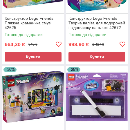
Конструктор Lego Friends
Конструктор Lego Friends
Пляжна крамничка смузі
Творча валіза для подорожей
42625
і відпочинку на пляжі 42672
Готово до відправки
Готово до відправки
664,30
998,90
₴
₴
949 ₴
1 427 ₴
Купити
Купити
–30%
–25%