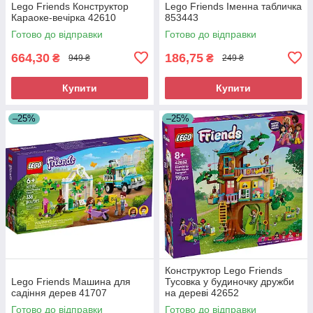
Lego Friends Конструктор
Lego Friends Іменна табличка
Караоке-вечірка 42610
853443
Готово до відправки
Готово до відправки
664,30
186,75
₴
₴
949 ₴
249 ₴
Купити
Купити
–25%
–25%
Конструктор Lego Friends
Lego Friends Машина для
Тусовка у будиночку дружби
садіння дерев 41707
на дереві 42652
Готово до відправки
Готово до відправки