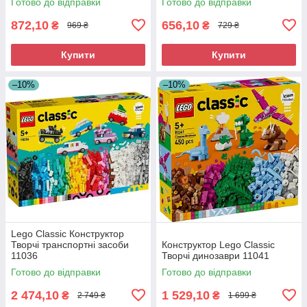
Готово до відправки
Готово до відправки
872,10
656,10
₴
₴
969 ₴
729 ₴
Купити
Купити
–10%
–10%
Lego Classic Конструктор
Творчі транспортні засоби
Конструктор Lego Classic
11036
Творчі динозаври 11041
Готово до відправки
Готово до відправки
2 474,10
1 529,10
₴
₴
2 749 ₴
1 699 ₴