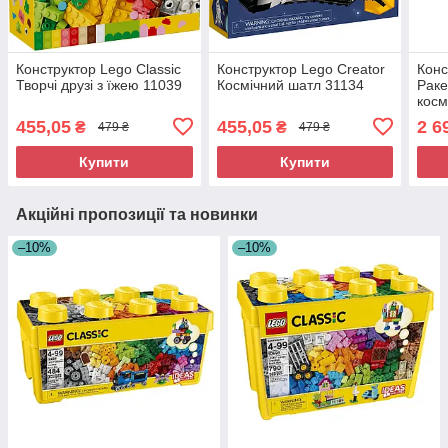
Конструктор Lego Classic
Конструктор Lego Creator
Конс
Творчі друзі з їжею 11039
Космічний шатл 31134
Раке
косм
Arte
455,05
455,05
2 6
₴
₴
479 ₴
479 ₴
Купити
Купити
Акційні пропозиції та новинки
–10%
–10%