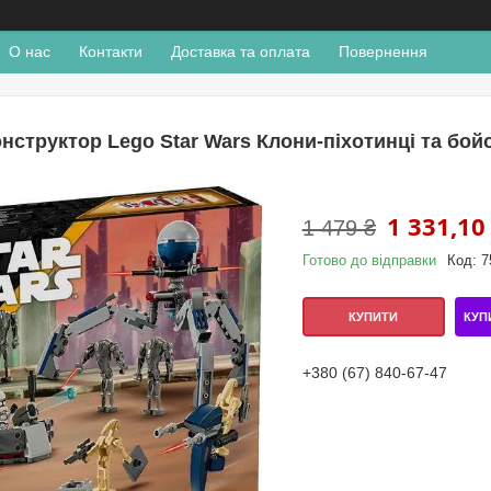
О нас
Контакти
Доставка та оплата
Повернення
нструктор Lego Star Wars Клони-піхотинці та бойо
1 331,10
1 479 ₴
Готово до відправки
Код:
7
КУП
КУПИТИ
+380 (67) 840-67-47