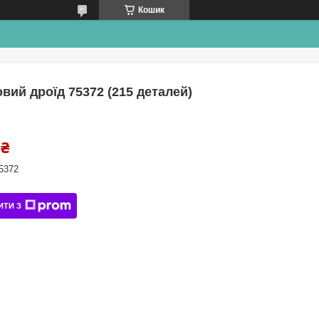
Кошик
вий дроїд 75372 (215 деталей)
 ₴
5372
ИТИ З