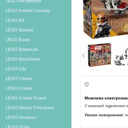
LEGO Architecture
LEGO Animal Crossing
LEGO Art
LEGO Bionicle
LEGO Boost
LEGO Botanicals
LEGO BrickHeadz
LEGO City
LEGO Classic
LEGO Creator
LEGO Creator Expert
У компанії підключені 
LEGO Disney Princesses
п
LEGO Dreamzz
LEGO Duplo