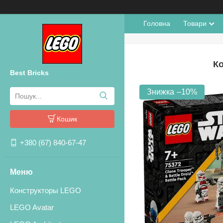
Головна
Товари
Ко
Best Bricks
–10%
Кошик
+380 (67) 840-67-47
Конструкторы LEGO
LEGO Avatar