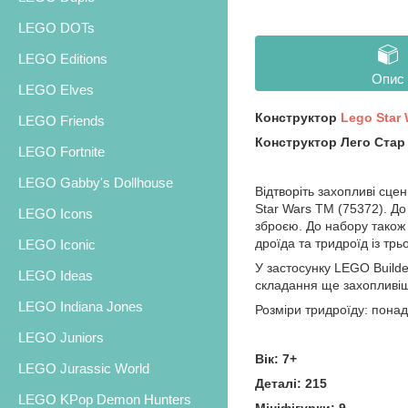
LEGO DOTs
LEGO Editions
Опис
LEGO Elves
Конструктор
Lego Star 
LEGO Friends
Конструктор Лего Стар В
LEGO Fortnite
LEGO Gabby's Dollhouse
Відтворіть захопливі сце
Star Wars TM (75372). До 
LEGO Icons
зброєю. До набору також 
дроїда та тридроїд із тр
LEGO Iconic
У застосунку LEGO Builde
LEGO Ideas
складання ще захопливіш
LEGO Indiana Jones
Розміри тридроїду: понад
LEGO Juniors
Вік: 7+
LEGO Jurassic World
Деталі: 215
LEGO KPop Demon Hunters