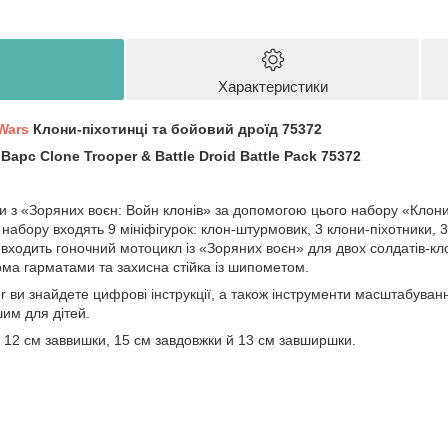
Характеристики
Wars
Клони-піхотинці та бойовий дроїд 75372
арс Clone Trooper & Battle Droid Battle Pack 75372
ни з «Зоряних воєн: Войн клонів» за допомогою цього набору «Клон
набору входять 9 мініфігурок: клон-штурмовик, 3 клони-піхотники, 3
входить гоночний мотоцикл із «Зоряних воєн» для двох солдатів-кло
ьома гарматами та захисна стійка із шипометом.
r ви знайдете цифрові інструкції, а також інструменти масштабуван
им для дітей.
 12 см заввишки, 15 см завдовжки й 13 см завширшки.