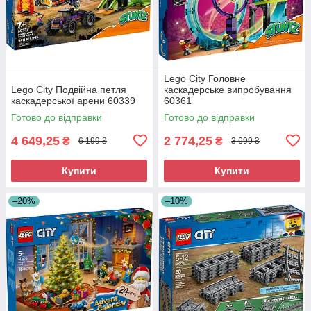
Lego City Головне
Lego City Подвійна петля
каскадерське випробування
каскадерської арени 60339
60361
Готово до відправки
Готово до відправки
4 649,25
2 774,25
₴
₴
6 199 ₴
3 699 ₴
Купити
Купити
–20%
–10%