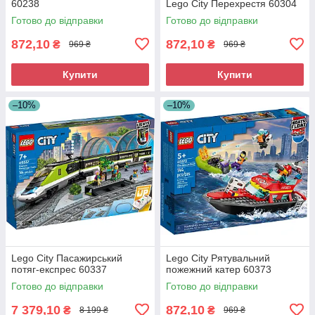
60238
Lego City Перехрестя 60304
Готово до відправки
Готово до відправки
872,10
872,10
₴
₴
969 ₴
969 ₴
Купити
Купити
–10%
–10%
Lego City Пасажирський
Lego City Рятувальний
потяг-експрес 60337
пожежний катер 60373
Готово до відправки
Готово до відправки
7 379,10
872,10
₴
₴
8 199 ₴
969 ₴