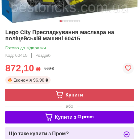
Lego City Преспадкування маслкара на
поліцейській машині 60415
Готово до відправки
Код: 60415
Роздріб
872,10
₴
969 ₴
Економія
96.90 ₴
Купити
або
Купити з
Що таке купити з Пром?