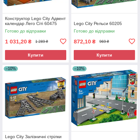
Конструктор Lego City Адвент
календар Лего Сіті 60475
Lego City Рельси 60205
Готово до відправки
Готово до відправки
1 031,20
872,10
₴
₴
1 289 ₴
969 ₴
Купити
Купити
–10%
–10%
Lego City Залізничні стрілки