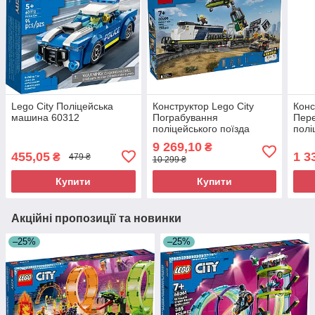
Lego City Поліцейська
Конструктор Lego City
Конс
машина 60312
Пограбування
Пере
поліцейського поїзда
полі
60508
604
9 269,10
₴
455,05
1 3
₴
479 ₴
10 299 ₴
Купити
Купити
Акційні пропозиції та новинки
–25%
–25%