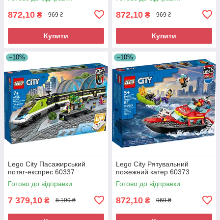
872,10
872,10
₴
₴
969 ₴
969 ₴
Купити
Купити
–10%
–10%
Lego City Пасажирський
Lego City Рятувальний
потяг-експрес 60337
пожежний катер 60373
Готово до відправки
Готово до відправки
7 379,10
872,10
₴
₴
8 199 ₴
969 ₴