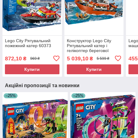
Lego City Рятувальний
Конструктор Lego City
Lego
пожежний катер 60373
Рятувальний катер і
маш
гелікоптер берегової
охорони 60504
872,10
5 039,10
455
₴
₴
969 ₴
5 599 ₴
Купити
Купити
Акційні пропозиції та новинки
–25%
–25%