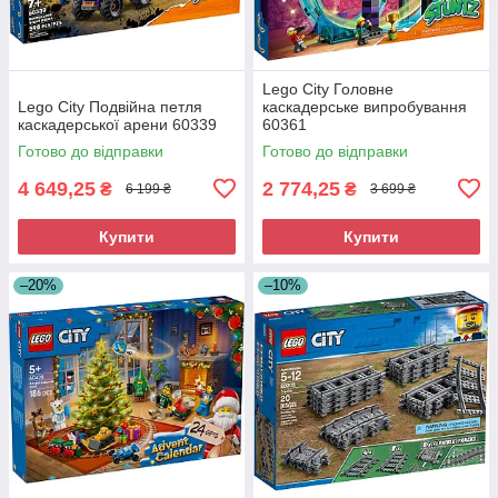
Lego City Головне
Lego City Подвійна петля
каскадерське випробування
каскадерської арени 60339
60361
Готово до відправки
Готово до відправки
4 649,25
2 774,25
₴
₴
6 199 ₴
3 699 ₴
Купити
Купити
–20%
–10%