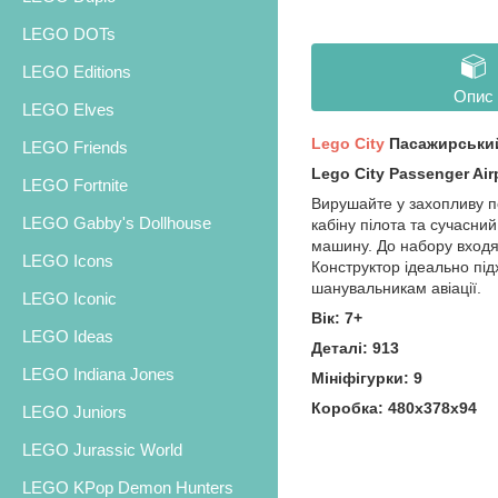
LEGO DOTs
LEGO Editions
Опис
LEGO Elves
Lego City
Пасажирський
LEGO Friends
Lego City Passenger Air
LEGO Fortnite
Вирушайте у захопливу п
LEGO Gabby's Dollhouse
кабіну пілота та сучасни
машину. До набору входят
LEGO Icons
Конструктор ідеально під
шанувальникам авіації.
LEGO Iconic
Вік: 7+
LEGO Ideas
Деталі: 913
LEGO Indiana Jones
Мініфігурки: 9
Коробка: 480х378х94
LEGO Juniors
LEGO Jurassic World
LEGO KPop Demon Hunters