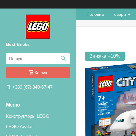
Головна
Товари
Best Bricks
–10%
Кошик
+380 (67) 840-67-47
Конструкторы LEGO
LEGO Avatar