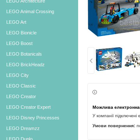
LEGO Architecture
LEGO Animal Crossing
LEGO Art
LEGO Bionicle
LEGO Boost
LEGO Botanicals
LEGO BrickHeadz
LEGO City
LEGO Classic
LEGO Creator
LEGO Creator Expert
У компанії підключені 
LEGO Disney Princesses
п
LEGO Dreamzz
LEGO Duplo