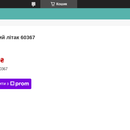
Кошик
й літак 60367
 ₴
0367
ИТИ З