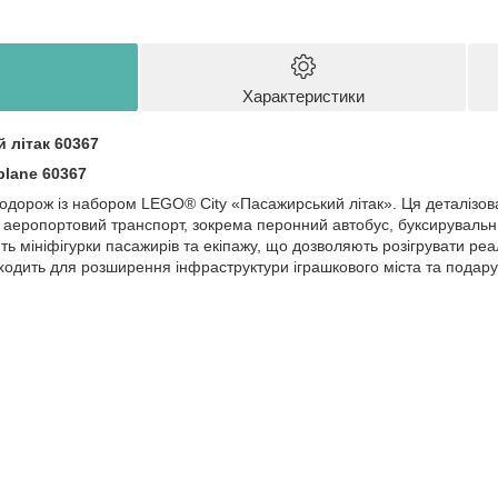
Характеристики
 літак 60367
plane 60367
одорож із набором LEGO® City «Пасажирський літак». Ця деталізов
й аеропортовий транспорт, зокрема перонний автобус, буксирувальни
ь мініфігурки пасажирів та екіпажу, що дозволяють розігрувати реал
ходить для розширення інфраструктури іграшкового міста та подарує