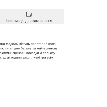
Інформація для замовлення
ана модель містить просторий салон,
к, тягач для багажу та кейтерингову
істичні сценарії посадки й польоту.
 довгі години захопливої гри всім