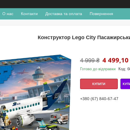
О нас
Контакти
Доставка та оплата
Повернення
Конструктор Lego City Пасажирськи
4 499,10
4 999 ₴
Готово до відправки
Код:
6
КУП
КУПИТИ
+380 (67) 840-67-47