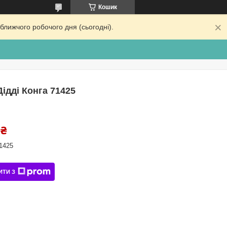
Кошик
ближчого робочого дня (сьогодні).
Дідді Конга 71425
 ₴
1425
ИТИ З