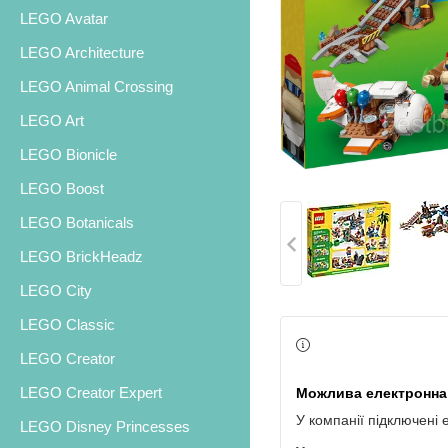
LEGO Avatar
LEGO Architecture
LEGO Animal Crossing
LEGO Art
LEGO Bionicle
LEGO Boost
LEGO Botanicals
LEGO BrickHeadz
LEGO City
LEGO Classic
LEGO Creator
LEGO Creator Expert
У компанії підключені 
LEGO Disney Princesses