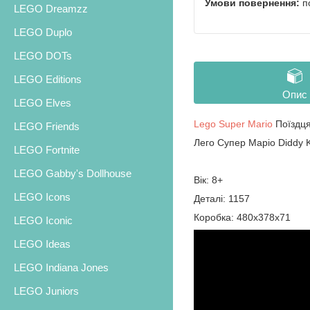
п
LEGO Dreamzz
LEGO Duplo
LEGO DOTs
LEGO Editions
Опис
LEGO Elves
Lego Super Mario
Поїздця
LEGO Friends
Лего Супер Маріо Diddy K
LEGO Fortnite
LEGO Gabby's Dollhouse
Вік: 8+
LEGO Icons
Деталі: 1157
Коробка: 480х378х71
LEGO Iconic
LEGO Ideas
LEGO Indiana Jones
LEGO Juniors