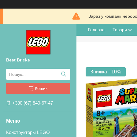
Зараз у компанії нероб
Головна
Товари
Best Bricks
–10%
Кошик
+380 (67) 840-67-47
Конструкторы LEGO