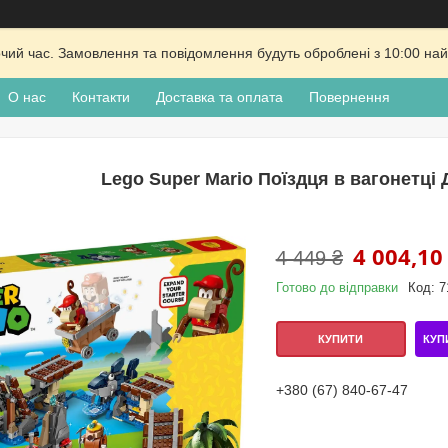
очий час. Замовлення та повідомлення будуть оброблені з 10:00 най
О нас
Контакти
Доставка та оплата
Повернення
Lego Super Mario Поїздця в вагонетці 
4 004,10
4 449 ₴
Готово до відправки
Код:
7
КУП
КУПИТИ
+380 (67) 840-67-47