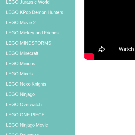
LEGO Jurassic World
LEGO KPop Demon Hunters
LEGO Movie 2
LEGO Mickey and Friends
LEGO MINDSTORMS
LEGO Minecraft
LEGO Minions
LEGO Mixels
LEGO Nexo Knights
LEGO Ninjago
LEGO Overwatch
LEGO ONE PIECE
LEGO Ninjago Movie