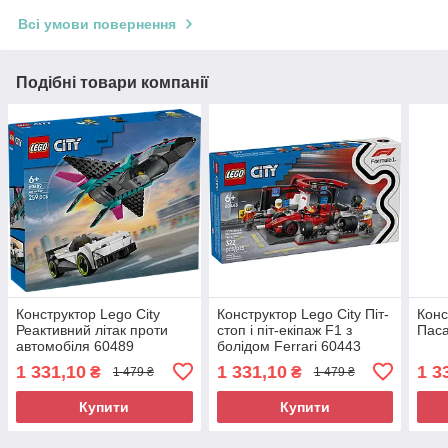
Всі умови повернення
Подібні товари компанії
Конструктор Lego City
Конструктор Lego City Піт-
Конс
Реактивний літак проти
стоп і піт-екіпаж F1 з
Паса
автомобіля 60489
болідом Ferrari 60443
1 331,10
1 331,10
1 3
₴
₴
1 479 ₴
1 479 ₴
Купити
Купити