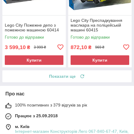
Lego City Преспадкування
Lego City Пожежне депо з
маслкара на поліцейській
пожежною машиною 60414
машині 60415
Готово до відправки
Готово до відправки
3 599,10
872,10
₴
₴
3 999 ₴
969 ₴
Купити
Купити
Показати ще
Про нас
100% позитивних з 379 відгуків за рік
Працює з 25.09.2018
м. Київ
Інтернет-магазин Конструкторів Лего 067-840-67-47, Київ,