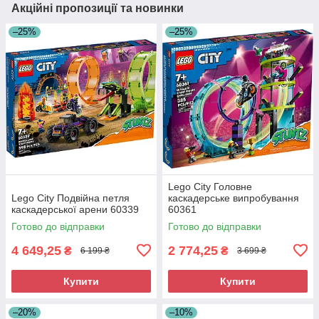
Акційні пропозиції та новинки
–25%
–25%
Lego City Головне
Lego City Подвійна петля
каскадерське випробування
каскадерської арени 60339
60361
Готово до відправки
Готово до відправки
4 649,25
2 774,25
₴
₴
6 199 ₴
3 699 ₴
Купити
Купити
–20%
–10%