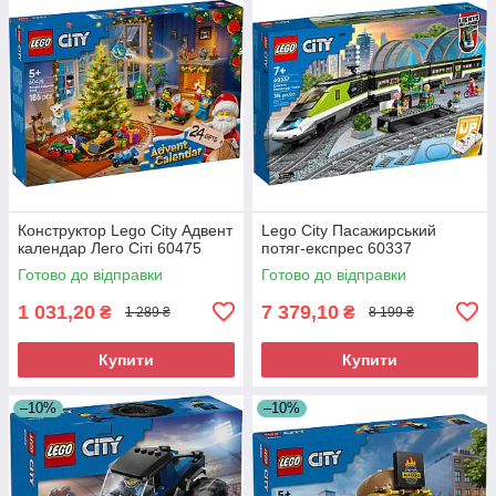
Конструктор Lego City Адвент
Lego City Пасажирський
календар Лего Сіті 60475
потяг-експрес 60337
Готово до відправки
Готово до відправки
1 031,20
7 379,10
₴
₴
1 289 ₴
8 199 ₴
Купити
Купити
–10%
–10%