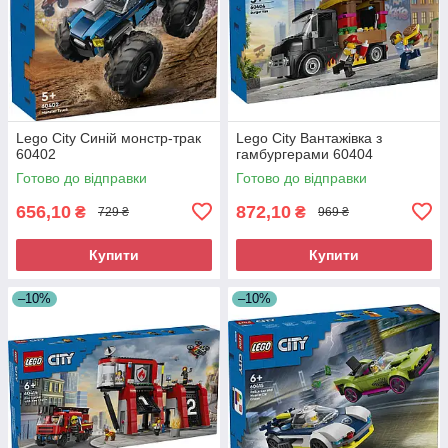
Lego City Синій монстр-трак
Lego City Вантажівка з
60402
гамбургерами 60404
Готово до відправки
Готово до відправки
656,10
872,10
₴
₴
729 ₴
969 ₴
Купити
Купити
–10%
–10%