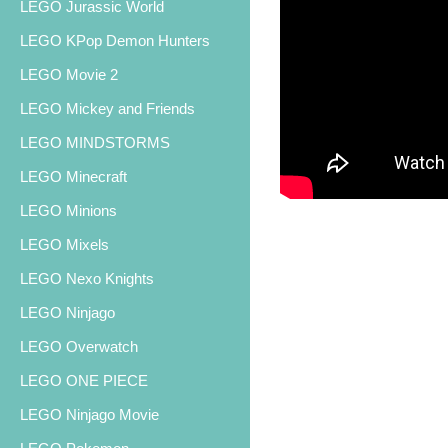
LEGO Jurassic World
LEGO KPop Demon Hunters
LEGO Movie 2
LEGO Mickey and Friends
LEGO MINDSTORMS
LEGO Minecraft
LEGO Minions
LEGO Mixels
LEGO Nexo Knights
LEGO Ninjago
LEGO Overwatch
LEGO ONE PIECE
LEGO Ninjago Movie