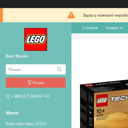
Зараз у компанії нероб
Головна
Товари
Best Bricks
Кошик
+380 (67) 840-67-47
Конструкторы LEGO