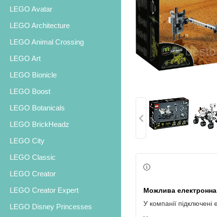
LEGO Avatar
LEGO Architecture
LEGO Animal Crossing
LEGO Art
LEGO Bionicle
LEGO Boost
LEGO Botanicals
LEGO BrickHeadz
LEGO City
LEGO Classic
LEGO Creator
LEGO Creator Expert
У компанії підключені 
LEGO Disney Princesses