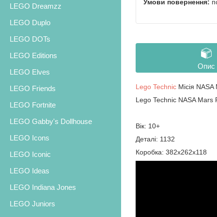
п
LEGO Dreamzz
LEGO Duplo
LEGO DOTs
LEGO Editions
Опис
LEGO Elves
Lego Technic
Місія NASA 
LEGO Friends
Lego Technic NASA Mars 
LEGO Fortnite
LEGO Gabby's Dollhouse
Вік: 10+
LEGO Icons
Деталі: 1132
Коробка: 382х262х118
LEGO Iconic
LEGO Ideas
LEGO Indiana Jones
LEGO Juniors