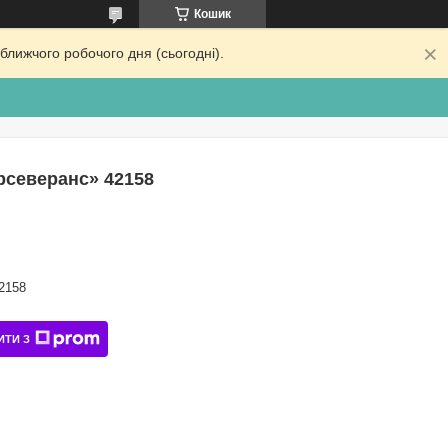
Кошик
ближчого робочого дня (сьогодні).
рсеверанс» 42158
2158
ИТИ З