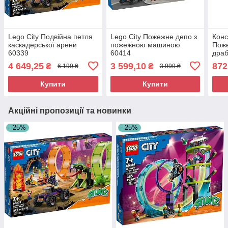
Lego City Подвійна петля
Lego City Пожежне депо з
Конс
каскадерської арени
пожежною машиною
Пож
60339
60414
дра
4 649,25
3 599,10
872
₴
₴
6 199 ₴
3 999 ₴
Купити
Купити
Акційні пропозиції та новинки
–25%
–25%