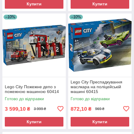
Купити
Купити
–10%
–10%
Lego City Преспадкування
Lego City Пожежне депо з
маслкара на поліцейській
пожежною машиною 60414
машині 60415
Готово до відправки
Готово до відправки
3 599,10
872,10
₴
₴
3 999 ₴
969 ₴
Купити
Купити