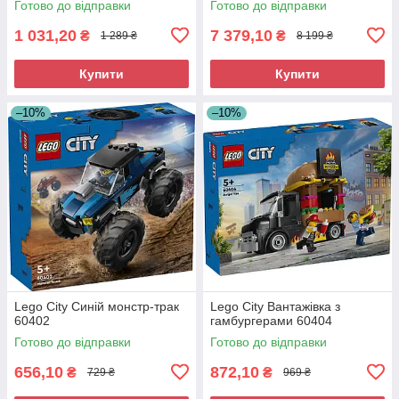
Готово до відправки
Готово до відправки
1 031,20
7 379,10
₴
₴
1 289 ₴
8 199 ₴
Купити
Купити
–10%
–10%
Lego City Синій монстр-трак
Lego City Вантажівка з
60402
гамбургерами 60404
Готово до відправки
Готово до відправки
656,10
872,10
₴
₴
729 ₴
969 ₴