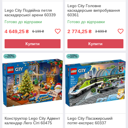
Lego City Головне
Lego City Подвійна петля
каскадерське випробування
каскадерської арени 60339
60361
Готово до відправки
Готово до відправки
4 649,25
2 774,25
₴
₴
6 199 ₴
3 699 ₴
Купити
Купити
–20%
–10%
Конструктор Lego City Адвент
Lego City Пасажирський
календар Лего Сіті 60475
потяг-експрес 60337