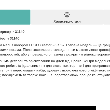
Характеристики
диноріг 31140
icorn 31140
 та магії з набором LEGO Creator «3 в 1». Головна модель — це грац
мими ногами. Після захопливого складання ви можете легко транс
 водоростей, або у прекрасного павича з розкритим різнокольорови
і 145 деталей та орієнтований на дітей від 7 років. Усі три моделі с
 що робить їх ідеальними як для сюжетних ігор, так і для прикраша
ть тричі перескладати набір, щоразу створюючи нового міфічного 
у, посидючість та творче бачення, перетворюючи процес конструюв