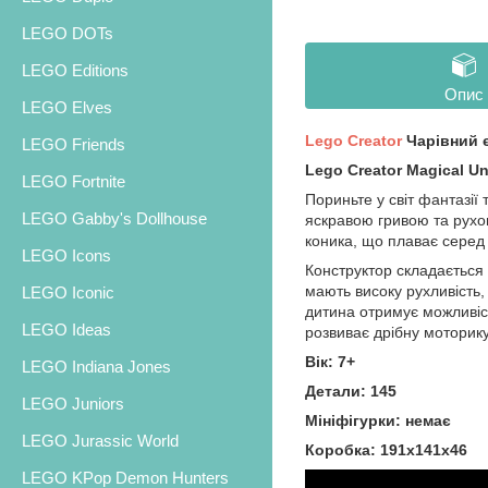
LEGO DOTs
LEGO Editions
Опис
LEGO Elves
Lego Creator
Чарівний є
LEGO Friends
Lego Creator Magical Un
LEGO Fortnite
Пориньте у світ фантазії
LEGO Gabby's Dollhouse
яскравою гривою та рухо
коника, що плаває серед
LEGO Icons
Конструктор складається з
мають високу рухливість,
LEGO Iconic
дитина отримує можливіс
LEGO Ideas
розвиває дрібну моторик
Вік: 7+
LEGO Indiana Jones
Детали: 145
LEGO Juniors
Мініфігурки: немає
LEGO Jurassic World
Коробка: 191х141х46
LEGO KPop Demon Hunters