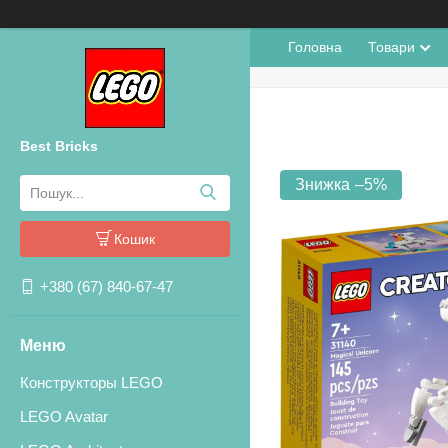
Головна
Товари
Best Bricks
–5%
Кошик
+380 (67) 840-67-47
Конструкторы LEGO
LEGO Avatar