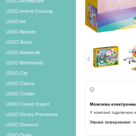
LEGO Architecture
LEGO Animal Crossing
LEGO Art
LEGO Bionicle
LEGO Boost
LEGO Botanicals
LEGO BrickHeadz
LEGO City
LEGO Classic
LEGO Creator
LEGO Creator Expert
У компанії підключені 
LEGO Disney Princesses
п
LEGO Dreamzz
LEGO Duplo