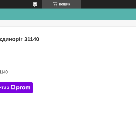
Кошик
єдиноріг 31140
1140
ИТИ З