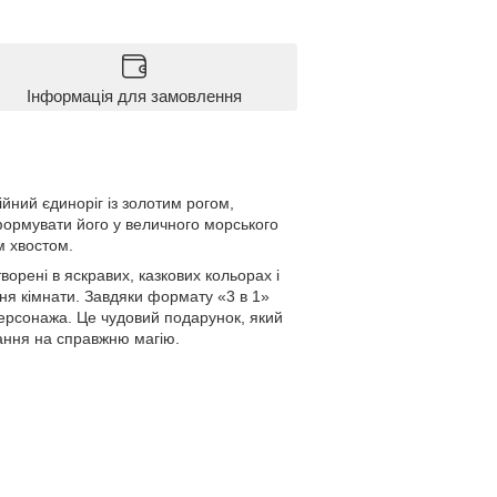
Інформація для замовлення
ійний єдиноріг із золотим рогом,
формувати його у величного морського
м хвостом.
творені в яскравих, казкових кольорах і
ння кімнати. Завдяки формату «3 в 1»
персонажа. Це чудовий подарунок, який
ання на справжню магію.