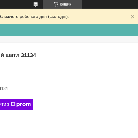
Кошик
ближчого робочого дня (сьогодні).
ий шатл 31134
1134
ИТИ З