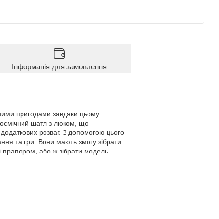
Інформація для замовлення
чними пригодами завдяки цьому
космічний шатл з люком, що
я додаткових розваг. З допомогою цього
ня та гри. Вони мають змогу зібрати
і прапором, або ж зібрати модель