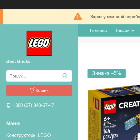
Зараз у компанії нероб
Головна
Товари
Best Bricks
–5%
Кошик
+380 (67) 840-67-47
Конструкторы LEGO