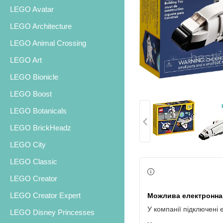
LEGO Avatar
LEGO Architecture
LEGO Animal Crossing
LEGO Art
LEGO Bionicle
LEGO Boost
LEGO Botanicals
LEGO BrickHeadz
LEGO City
LEGO Classic
LEGO Creator
LEGO Creator Expert
У компанії підключені 
LEGO Disney Princesses