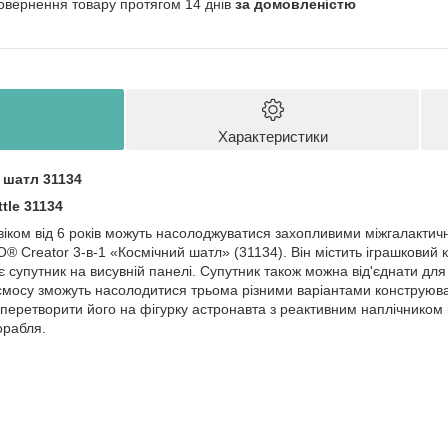
овернення товару протягом 14 днів
за домовленістю
Характеристики
 шатл 31134
tle 31134
 віком від 6 років можуть насолоджуватися захопливими міжгалакти
 Creator 3-в-1 «Космічний шатл» (31134). Він містить іграшковий 
має супутник на висувній панелі. Супутник також можна від'єднати дл
мосу зможуть насолодитися трьома різними варіантами конструюван
 перетворити його на фігурку астронавта з реактивним наплічником 
орабля.