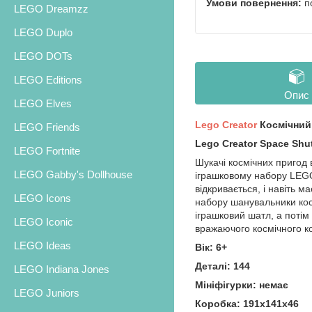
п
LEGO Dreamzz
LEGO Duplo
LEGO DOTs
LEGO Editions
Опис
LEGO Elves
Lego Creator
Космічний
LEGO Friends
Lego Creator Space Shut
LEGO Fortnite
Шукачі космічних пригод
LEGO Gabby's Dollhouse
іграшковому набору LEGO®
відкривається, і навіть 
LEGO Icons
набору шанувальники кос
іграшковий шатл, а потім
LEGO Iconic
вражаючого космічного к
LEGO Ideas
Вік: 6+
Деталі: 144
LEGO Indiana Jones
Мініфігурки: немає
LEGO Juniors
Коробка: 191х141х46