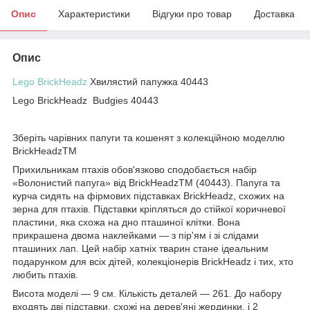
Опис
Характеристики
Відгуки про товар
Доставка
Опис
Lego BrickHeadz
Хвилястий папужка 40443
Lego BrickHeadz Budgies 40443
Зберіть чарівних папуги та кошенят з колекційною моделлю
BrickHeadzTM
Прихильникам птахів обов'язково сподобається набір
«Волонистий папуга» від BrickHeadzTM (40443). Папуга та
курча сидять на фірмових підставках BrickHeadz, схожих на
зерна для птахів. Підставки кріпляться до стійкої коричневої
пластини, яка схожа на дно пташиної клітки. Вона
прикрашена двома наклейками — з пір'ям і зі слідами
пташиних лап. Цей набір хатніх тварин стане ідеальним
подарунком для всіх дітей, колекціонерів BrickHeadz і тих, хто
любить птахів.
Висота моделі — 9 см. Кількість деталей — 261. До набору
входять дві підставки, схожі на дерев'яні жердинки, і 2