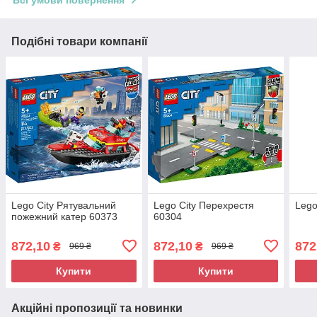
Всі умови повернення
Подібні товари компанії
Lego City Рятувальний
Lego City Перехрестя
Lego
пожежний катер 60373
60304
872,10
872,10
872
₴
₴
969 ₴
969 ₴
Купити
Купити
Акційні пропозиції та новинки