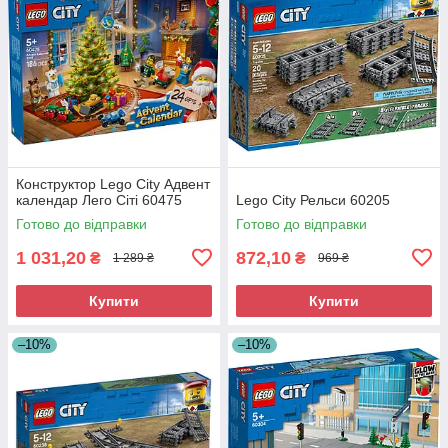
Конструктор Lego City Адвент
календар Лего Сіті 60475
Lego City Рельси 60205
Готово до відправки
Готово до відправки
1 031,20
872,10
₴
₴
1 289 ₴
969 ₴
Купити
Купити
–10%
–10%