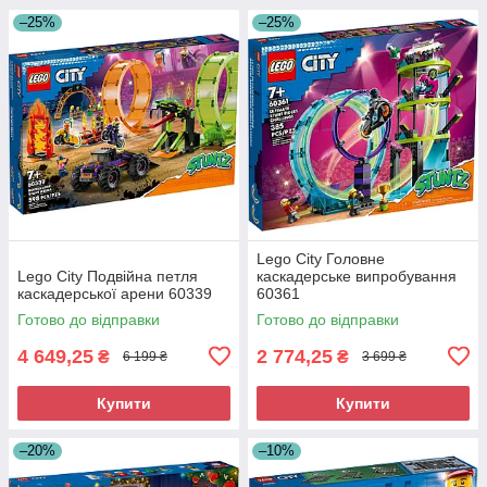
–25%
–25%
Lego City Головне
Lego City Подвійна петля
каскадерське випробування
каскадерської арени 60339
60361
Готово до відправки
Готово до відправки
4 649,25
2 774,25
₴
₴
6 199 ₴
3 699 ₴
Купити
Купити
–20%
–10%