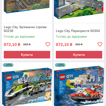
Lego City Залізничні стрілки
60238
Lego City Перехрестя 60304
Готово до відправки
Готово до відправки
872,10
872,10
₴
₴
969 ₴
969 ₴
Купити
Купити
–10%
–10%