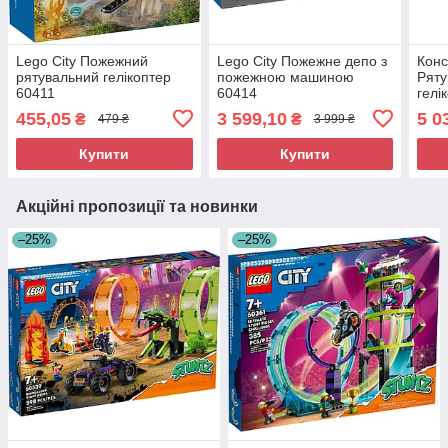
Lego City Пожежний
Lego City Пожежне депо з
Конс
рятувальний гелікоптер
пожежною машиною
Ряту
60411
60414
гелі
охор
455,05
3 599,10
5 0
₴
₴
479 ₴
3 999 ₴
Купити
Купити
Акційні пропозиції та новинки
–25%
–25%