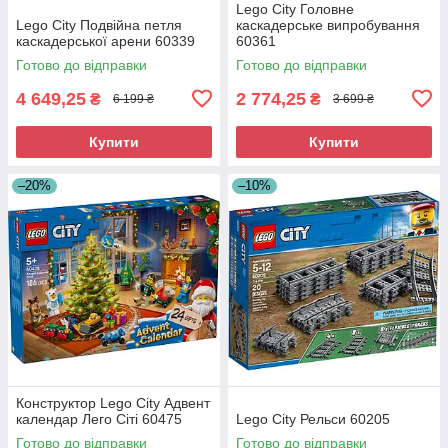
Lego City Головне
Lego City Подвійна петля
каскадерське випробування
каскадерської арени 60339
60361
Готово до відправки
Готово до відправки
4 649,25
2 774,25
₴
₴
6 199 ₴
3 699 ₴
Купити
Купити
–20%
–10%
Конструктор Lego City Адвент
календар Лего Сіті 60475
Lego City Рельси 60205
Готово до відправки
Готово до відправки