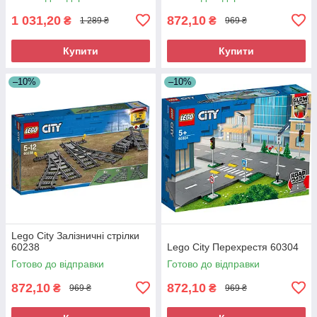
1 031,20
872,10
₴
₴
1 289 ₴
969 ₴
Купити
Купити
–10%
–10%
Lego City Залізничні стрілки
60238
Lego City Перехрестя 60304
Готово до відправки
Готово до відправки
872,10
872,10
₴
₴
969 ₴
969 ₴