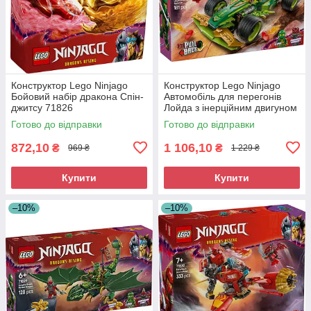
Конструктор Lego Ninjago
Конструктор Lego Ninjago
Бойовий набір дракона Спін-
Автомобіль для перегонів
джитсу 71826
Лойда з інерційним двигуном
71828
Готово до відправки
Готово до відправки
872,10
1 106,10
₴
₴
969 ₴
1 229 ₴
Купити
Купити
–10%
–10%