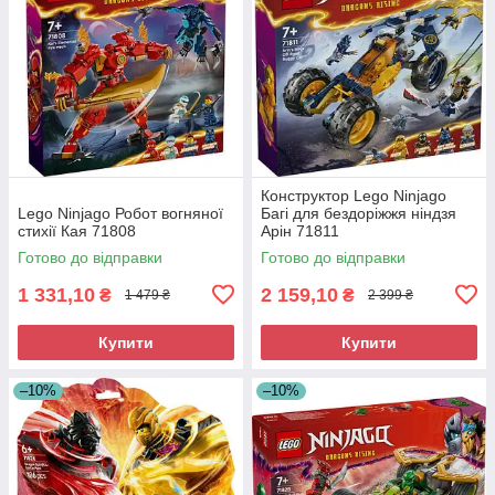
Конструктор Lego Ninjago
Lego Ninjago Робот вогняної
Багі для бездоріжжя ніндзя
стихії Кая 71808
Арін 71811
Готово до відправки
Готово до відправки
1 331,10
2 159,10
₴
₴
1 479 ₴
2 399 ₴
Купити
Купити
–10%
–10%