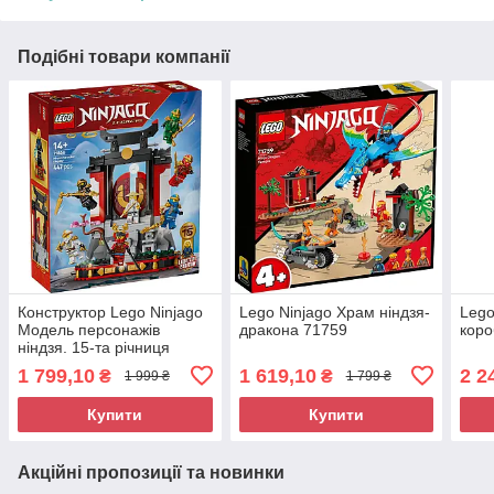
Подібні товари компанії
Конструктор Lego Ninjago
Lego Ninjago Храм ніндзя-
Lego
Модель персонажів
дракона 71759
коро
ніндзя. 15-та річниця
71866
1 799,10
1 619,10
2 2
₴
₴
1 999 ₴
1 799 ₴
Купити
Купити
Акційні пропозиції та новинки