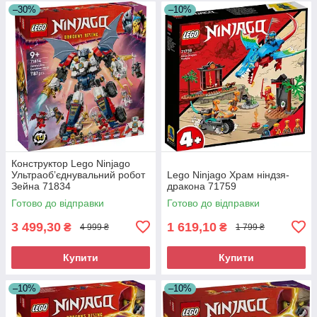
–30%
–10%
Конструктор Lego Ninjago
Ультраобʼєднувальний робот
Lego Ninjago Храм ніндзя-
Зейна 71834
дракона 71759
Готово до відправки
Готово до відправки
3 499,30
1 619,10
₴
₴
4 999 ₴
1 799 ₴
Купити
Купити
–10%
–10%