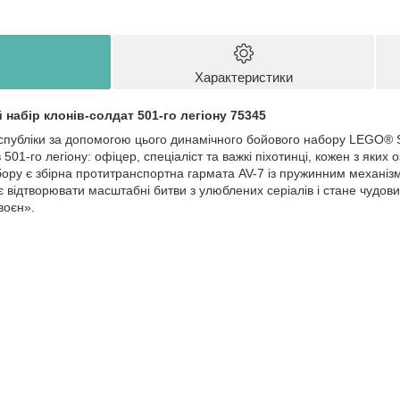
Характеристики
набір клонів-солдат 501-го легіону 75345
спубліки за допомогою цього динамічного бойового набору LEGO® 
в 501-го легіону: офіцер, спеціаліст та важкі піхотинці, кожен з як
ру є збірна протитранспортна гармата AV-7 із пружинним механізмо
 відтворювати масштабні битви з улюблених серіалів і стане чудов
воєн».