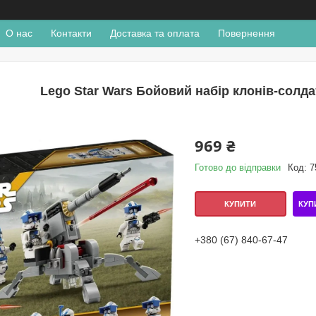
О нас
Контакти
Доставка та оплата
Повернення
Lego Star Wars Бойовий набір клонів-солдат
969 ₴
Готово до відправки
Код:
7
КУП
КУПИТИ
+380 (67) 840-67-47