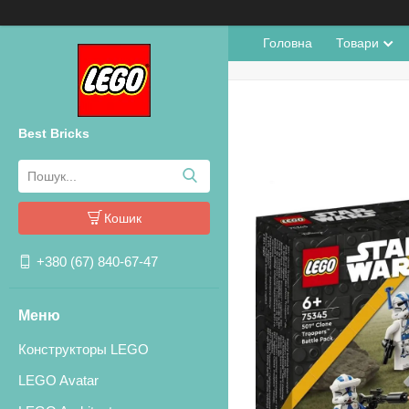
Головна
Товари
Best Bricks
Кошик
+380 (67) 840-67-47
Конструкторы LEGO
LEGO Avatar