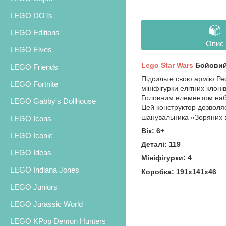
LEGO DOTs
LEGO Editions
Опис
LEGO Elves
Lego Star Wars
Бойовий 
LEGO Friends
Підсильте свою армію Ре
LEGO Fortnite
мініфігурки елітних клоні
Головним елементом набо
LEGO Gabby's Dollhouse
Цей конструктор дозволяє
шанувальника «Зоряних 
LEGO Icons
Вік: 6+
LEGO Iconic
Деталі: 119
LEGO Ideas
Мініфігурки: 4
LEGO Indiana Jones
Коробка: 191x141x46
LEGO Juniors
LEGO Jurassic World
LEGO KPop Demon Hunters