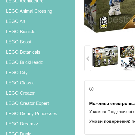
LEGO Architecture
LEGO Animal Crossing
LEGO Art
LEGO Bionicle
LEGO Boost
LEGO Botanicals
LEGO BrickHeadz
LEGO City
LEGO Classic
LEGO Creator
LEGO Creator Expert
У компанії підключені 
LEGO Disney Princesses
п
LEGO Dreamzz
LEGO Duplo