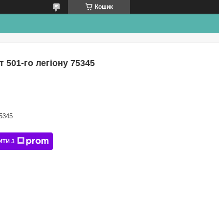
Кошик
 501-го легіону 75345
5345
ИТИ З