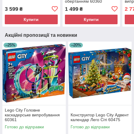
обертанням 60360
випр
3 599
1 499
2 7
₴
₴
Купити
Купити
Акційні пропозиції та новинки
–25%
–20%
Lego City Головне
каскадерське випробування
Конструктор Lego City Адвент
60361
календар Лего Сіті 60475
Готово до відправки
Готово до відправки