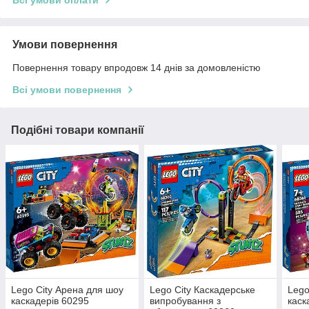
Всі умови оплати
Умови повернення
Повернення товару впродовж 14 днів за домовленістю
Всі умови повернення
Подібні товари компанії
Lego City Арена для шоу
Lego City Каскадерське
Lego
каскадерів 60295
випробування з
каск