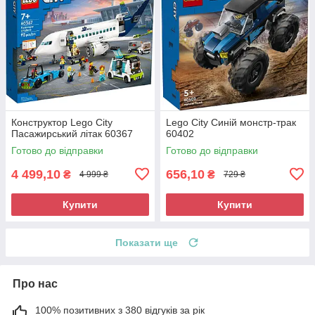
Конструктор Lego City
Lego City Синій монстр-трак
Пасажирський літак 60367
60402
Готово до відправки
Готово до відправки
4 499,10
656,10
₴
₴
4 999 ₴
729 ₴
Купити
Купити
Показати ще
Про нас
100% позитивних з 380 відгуків за рік