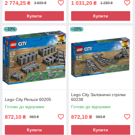
2 774,25
1 031,20
₴
₴
3 699 ₴
1 289 ₴
Купити
Купити
–10%
–10%
Lego City Залізничні стрілки
Lego City Рельси 60205
60238
Готово до відправки
Готово до відправки
872,10
872,10
₴
₴
969 ₴
969 ₴
Купити
Купити