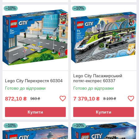
–10%
–10%
Lego City Пасажирський
Lego City Перехрестя 60304
потяг-експрес 60337
Готово до відправки
Готово до відправки
872,10
7 379,10
₴
₴
969 ₴
8 199 ₴
Купити
Купити
–10%
–10%