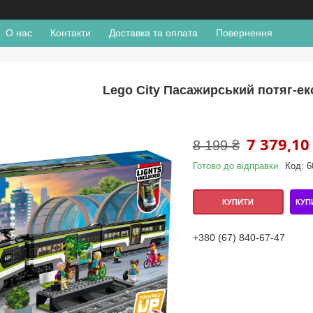
О нас
Контакти
Доставка та оплата
Повернення
Lego City Пасажирський потяг-ек
7 379,10
8 199 ₴
Готово до відправки
Код:
6
КУП
КУПИТИ
+380 (67) 840-67-47