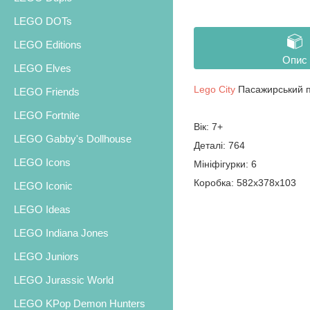
LEGO DOTs
LEGO Editions
Опис
LEGO Elves
Lego City
Пасажирський п
LEGO Friends
LEGO Fortnite
Вік: 7+
LEGO Gabby's Dollhouse
Деталі: 764
LEGO Icons
Мініфігурки: 6
Коробка: 582х378х103
LEGO Iconic
LEGO Ideas
LEGO Indiana Jones
LEGO Juniors
LEGO Jurassic World
LEGO KPop Demon Hunters