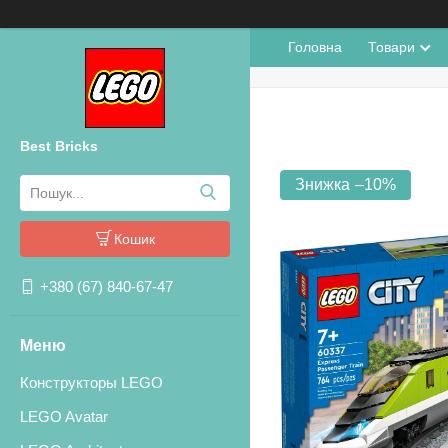
Головна
Товари
Best Bricks
–10%
Кошик
+380 (67) 840-67-47
Конструкторы LEGO
LEGO Avatar