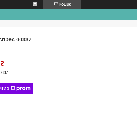
Кошик
спрес 60337
 ₴
0337
ИТИ З