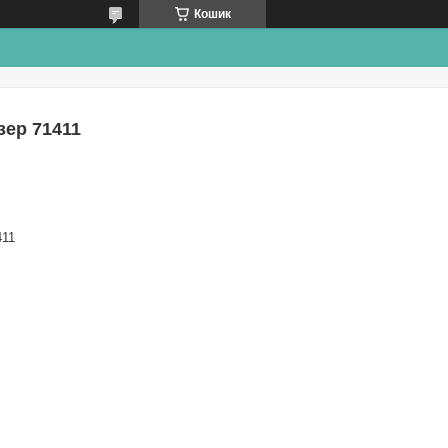
Кошик
зер 71411
411