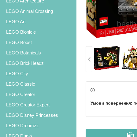
LEGO Architecture
LEGO Animal Crossing
LEGO Art
LEGO Bionicle
LEGO Boost
LEGO Botanicals
LEGO BrickHeadz
LEGO City
LEGO Classic
LEGO Creator
п
LEGO Creator Expert
LEGO Disney Princesses
LEGO Dreamzz
LEGO Duplo