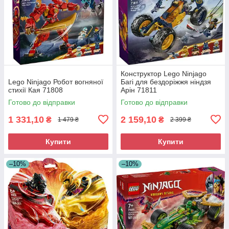
Конструктор Lego Ninjago
Lego Ninjago Робот вогняної
Багі для бездоріжжя ніндзя
стихії Кая 71808
Арін 71811
Готово до відправки
Готово до відправки
1 331,10
2 159,10
₴
₴
1 479 ₴
2 399 ₴
Купити
Купити
–10%
–10%