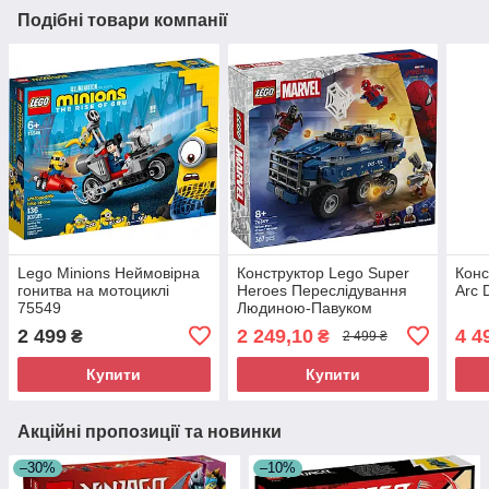
Подібні товари компанії
Lego Minions Неймовірна
Конструктор Lego Super
Конс
гонитва на мотоциклі
Heroes Переслідування
Arc 
75549
Людиною-Павуком
машини для перевезення
2 499
2 249,10
4 4
₴
₴
2 499 ₴
злочинців 76349
Купити
Купити
Акційні пропозиції та новинки
–30%
–10%