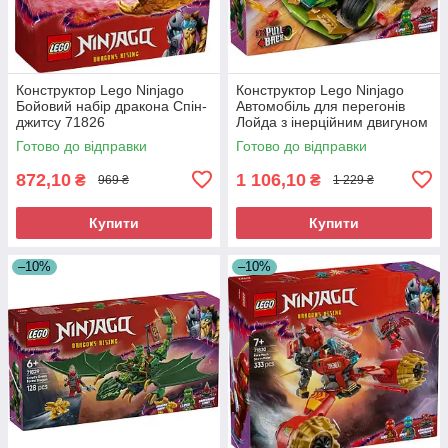
Конструктор Lego Ninjago
Конструктор Lego Ninjago
Бойовий набір дракона Спін-
Автомобіль для перегонів
джитсу 71826
Лойда з інерційним двигуном
71828
Готово до відправки
Готово до відправки
872,10
1 106,10
₴
₴
969 ₴
1 229 ₴
Купити
Купити
–10%
–10%