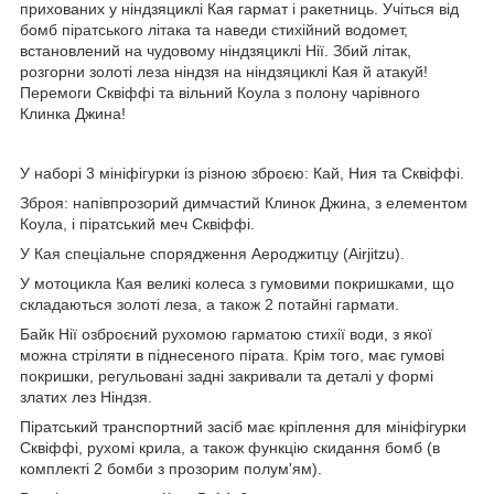
прихованих у ніндзяциклі Кая гармат і ракетниць. Учіться від
бомб піратського літака та наведи стихійний водомет,
встановлений на чудовому ніндзяциклі Нії. Збий літак,
розгорни золоті леза ніндзя на ніндзяциклі Кая й атакуй!
Перемоги Сквіффі та вільний Коула з полону чарівного
Клинка Джина!
У наборі 3 мініфігурки із різною зброєю: Кай, Ния та Сквіффі.
Зброя: напівпрозорий димчастий Клинок Джина, з елементом
Коула, і піратський меч Сквіффі.
У Кая спеціальне спорядження Аероджитцу (Airjitzu).
У мотоцикла Кая великі колеса з гумовими покришками, що
складаються золоті леза, а також 2 потайні гармати.
Байк Нії озброєний рухомою гарматою стихії води, з якої
можна стріляти в піднесеного пірата. Крім того, має гумові
покришки, регульовані задні закривали та деталі у формі
златих лез Ніндзя.
Піратський транспортний засіб має кріплення для мініфігурки
Сквіффі, рухомі крила, а також функцію скидання бомб (в
комплекті 2 бомби з прозорим полум'ям).