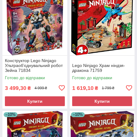
Конструктор Lego Ninjago
Ультраобʼєднувальний робот
Lego Ninjago Храм ніндзя-
Зейна 71834
дракона 71759
Готово до відправки
Готово до відправки
3 499,30
1 619,10
₴
₴
4 999 ₴
1 799 ₴
Купити
Купити
–10%
–10%