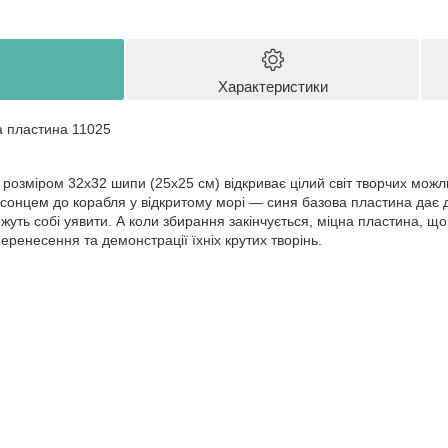
Характеристики
а пластина 11025
розміром 32x32 шипи (25х25 см) відкриває цілий світ творчих можл
д сонцем до корабля у відкритому морі — синя базова пластина дає
ожуть собі уявити. А коли збирання закінчується, міцна пластина, щ
ренесення та демонстрації їхніх крутих творінь.