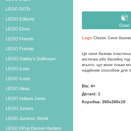
LEGO DOTs
LEGO Editions
Опис
LEGO Elves
Lego
Classic Синя базов
LEGO Friends
LEGO Fortnite
Ця синя базова пластина 
LEGO Gabby's Dollhouse
містечка або басейну пі
всього, що вони тільки м
LEGO Icons
надійним способом для пе
LEGO Iconic
Вік: 4+
LEGO Ideas
Деталі: 1
LEGO Indiana Jones
Коробка: 260х260х10
LEGO Juniors
LEGO Jurassic World
LEGO KPop Demon Hunters