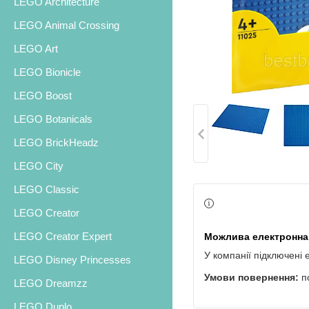
LEGO Architecture
LEGO Animal Crossing
LEGO Art
LEGO Bionicle
LEGO Boost
LEGO Botanicals
LEGO BrickHeadz
LEGO City
LEGO Classic
LEGO Creator
LEGO Creator Expert
У компанії підключені 
LEGO Disney Princesses
п
LEGO Dreamzz
LEGO Duplo