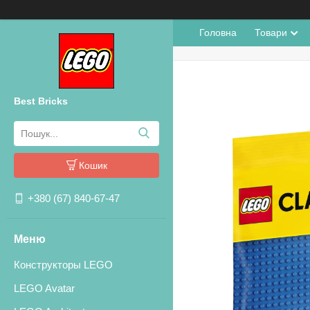
Головна
Товари
Best Bricks
Кошик
+380 (67) 840-67-47
Конструкторы LEGO
LEGO Avatar