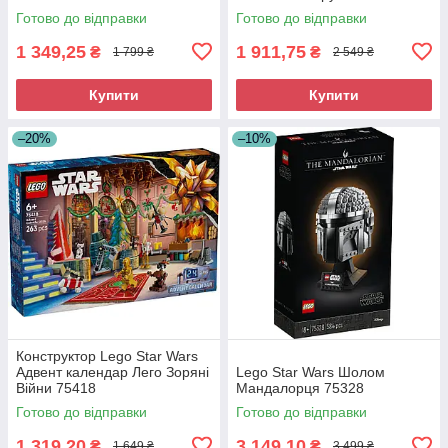
Готово до відправки
Готово до відправки
1 349,25
1 911,75
₴
₴
1 799 ₴
2 549 ₴
Купити
Купити
–20%
–10%
Конструктор Lego Star Wars
Адвент календар Лего Зоряні
Lego Star Wars Шолом
Війни 75418
Мандалорця 75328
Готово до відправки
Готово до відправки
1 319,20
3 149,10
₴
₴
1 649 ₴
3 499 ₴