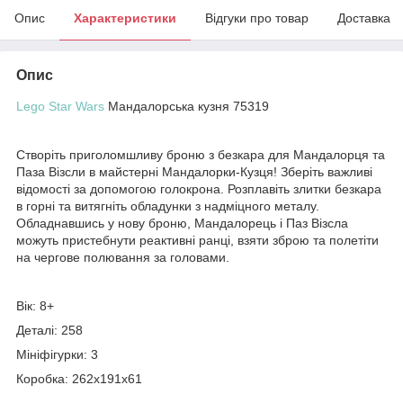
Опис
Характеристики
Відгуки про товар
Доставка
Опис
Lego Star Wars
Мандалорська кузня 75319
Створіть приголомшливу броню з безкара для Мандалорця та
Паза Візcли в майстерні Мандалорки-Кузця! Зберіть важливі
відомості за допомогою голокрона. Розплавіть злитки безкара
в горні та витягніть обладунки з надміцного металу.
Обладнавшись у нову броню, Мандалорець і Паз Візсла
можуть пристебнути реактивні ранці, взяти зброю та полетіти
на чергове полювання за головами.
Вік: 8+
Деталі: 258
Мініфігурки: 3
Коробка: 262x191x61