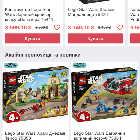
Конструктор Lego Star
Lego Star Wars Шолом
Конс
Wars Зоряний крейсер
Мандалорця 75328
Wars
класу «Венатор» 75441
Podr
3 599,10
3 149,10
3 5
₴
₴
3 999 ₴
3 499 ₴
Купити
Купити
Акційні пропозиції та новинки
–25%
–25%
Lego Star Wars Храм джедаїв
Lego Star Wars Багряний
Tenoo 75358
вогняний яструб 75384