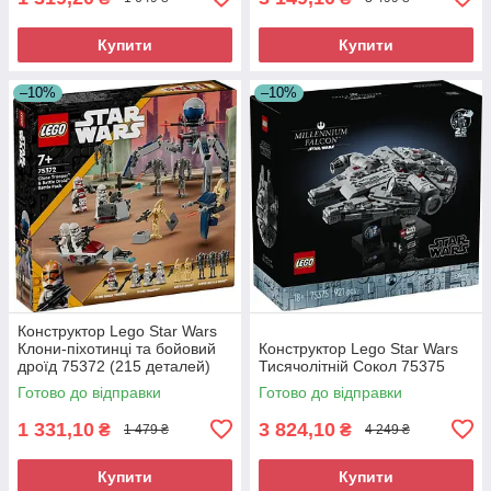
Купити
Купити
–10%
–10%
Конструктор Lego Star Wars
Клони-піхотинці та бойовий
Конструктор Lego Star Wars
дроїд 75372 (215 деталей)
Тисячолітній Сокол 75375
Готово до відправки
Готово до відправки
1 331,10
3 824,10
₴
₴
1 479 ₴
4 249 ₴
Купити
Купити